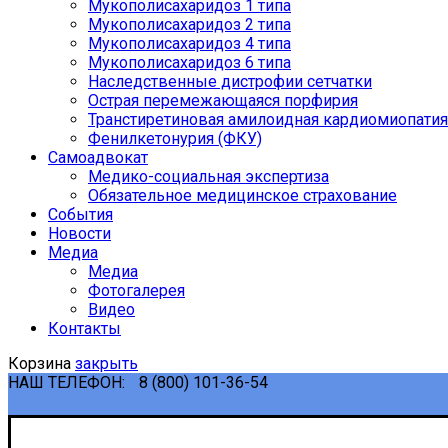
Мукополисахаридоз 1 типа
Мукополисахаридоз 2 типа
Мукополисахаридоз 4 типа
Мукополисахаридоз 6 типа
Наследственные дистрофии сетчатки
Острая перемежающаяся порфирия
Транстиретиновая амилоидная кардиомиопатия
Фенилкетонурия (ФКУ)
Самоадвокат
Медико-социальная экспертиза
Обязательное медицинское страхование
События
Новости
Медиа
Медиа
Фотогалерея
Видео
Контакты
Корзина
закрыть
НАШ ТЕЛЕФОН:
8 (800) 101-36-54