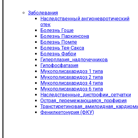
Заболевания
Наследственный ангионевротический
отек
Болезнь Гоше
Болезнь Паркинсона
Болезнь Помпе
Болезнь Тея-Сакса
Болезнь Фабри
Гиперплазия_надпочечников
Гипофосфатазия
Мукополисахаридоз 1 типа
Мукополисахаридоз 2 типа
Мукополисахаридоз 4 типа
Мукополисахаридоз 6 типа
Наследственные_дистрофии_сетчатки
Острая_перемежающаяся_порфирия
Транстиретиновая_амилоидная_кардиом
Фенилкетонурия (ФКУ)