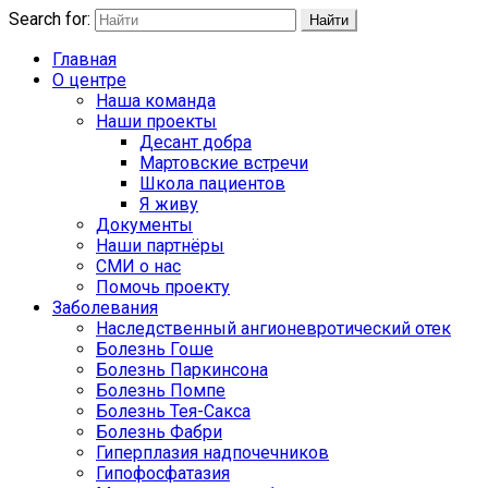
Search for:
Найти
Главная
О центре
Наша команда
Наши проекты
Десант добра
Мартовские встречи
Школа пациентов
Я живу
Документы
Наши партнёры
СМИ о нас
Помочь проекту
Заболевания
Наследственный ангионевротический отек
Болезнь Гоше
Болезнь Паркинсона
Болезнь Помпе
Болезнь Тея-Сакса
Болезнь Фабри
Гиперплазия надпочечников
Гипофосфатазия