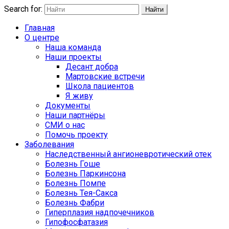
Search for:
Найти
Главная
О центре
Наша команда
Наши проекты
Десант добра
Мартовские встречи
Школа пациентов
Я живу
Документы
Наши партнёры
СМИ о нас
Помочь проекту
Заболевания
Наследственный ангионевротический отек
Болезнь Гоше
Болезнь Паркинсона
Болезнь Помпе
Болезнь Тея-Сакса
Болезнь Фабри
Гиперплазия надпочечников
Гипофосфатазия