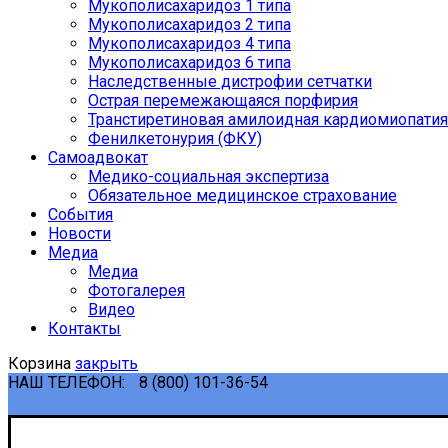
Мукополисахаридоз 1 типа
Мукополисахаридоз 2 типа
Мукополисахаридоз 4 типа
Мукополисахаридоз 6 типа
Наследственные дистрофии сетчатки
Острая перемежающаяся порфирия
Транстиретиновая амилоидная кардиомиопатия
Фенилкетонурия (ФКУ)
Самоадвокат
Медико-социальная экспертиза
Обязательное медицинское страхование
События
Новости
Медиа
Медиа
Фотогалерея
Видео
Контакты
Корзина
закрыть
НАШ ТЕЛЕФОН:
8 (800) 101-36-54