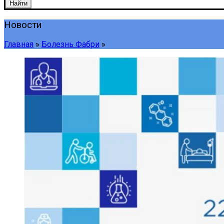
Найти
Новости
Главная
»
Болезнь Фабри
»