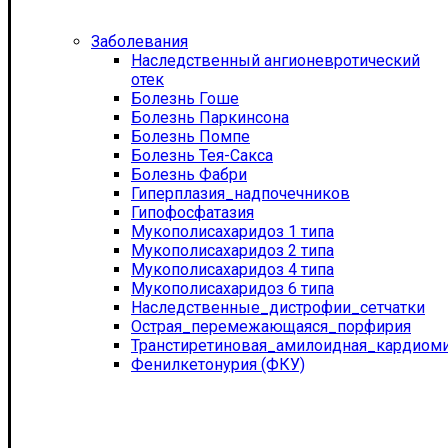
Заболевания
Наследственный ангионевротический
отек
Болезнь Гоше
Болезнь Паркинсона
Болезнь Помпе
Болезнь Тея-Сакса
Болезнь Фабри
Гиперплазия_надпочечников
Гипофосфатазия
Мукополисахаридоз 1 типа
Мукополисахаридоз 2 типа
Мукополисахаридоз 4 типа
Мукополисахаридоз 6 типа
Наследственные_дистрофии_сетчатки
Острая_перемежающаяся_порфирия
Транстиретиновая_амилоидная_кардиом
Фенилкетонурия (ФКУ)