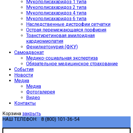
Мукополисахаридоз 1 типа
Мукополисахаридоз 2 типа
Мукополисахаридоз 4 типа
Мукополисахаридоз 6 типа
Наследственные дистрофии сетчатки
Острая перемежающаяся порфирия
Транстиретиновая амилоидная
кардиомиопатия
Фенилкетонурия (ФКУ)
Самоадвокат
Медико-социальная экспертиза
Обязательное медицинское страхование
События
Новости
Медиа
Медиа
Фотогалерея
Видео
Контакты
Корзина
закрыть
НАШ ТЕЛЕФОН:
8 (800) 101-36-54