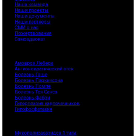
Наша команда
Наши проекты
Наши документы
Наши партнёры
СМИ о нас
Пожертвования
Самоадвокат
Заболевания
Амовроз Лебера
Ангионевратический отек
Болезнь Гоше
Болезнь Паркинсона
Болезнь Помпе
Болезнь Тея Сакса
Болезнь Фабри
Гиперплазия надпочечников
Гипофосфатазия
Заболевания
Мукополисахаридоз 1 типа