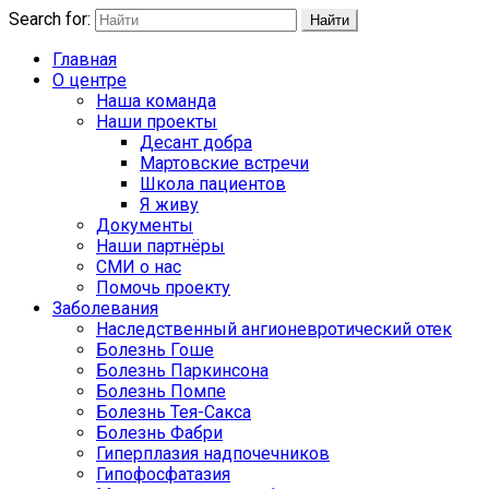
Search for:
Найти
Главная
О центре
Наша команда
Наши проекты
Десант добра
Мартовские встречи
Школа пациентов
Я живу
Документы
Наши партнёры
СМИ о нас
Помочь проекту
Заболевания
Наследственный ангионевротический отек
Болезнь Гоше
Болезнь Паркинсона
Болезнь Помпе
Болезнь Тея-Сакса
Болезнь Фабри
Гиперплазия надпочечников
Гипофосфатазия