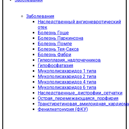
Заболевания
Наследственный ангионевротический
отек
Болезнь Гоше
Болезнь Паркинсона
Болезнь Помпе
Болезнь Тея-Сакса
Болезнь Фабри
Гиперплазия_надпочечников
Гипофосфатазия
Мукополисахаридоз 1 типа
Мукополисахаридоз 2 типа
Мукополисахаридоз 4 типа
Мукополисахаридоз 6 типа
Наследственные_дистрофии_сетчатки
Острая_перемежающаяся_порфирия
Транстиретиновая_амилоидная_кардиом
Фенилкетонурия (ФКУ)