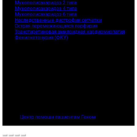
Мукополисахаридоз 2 типа
Мукополисахаридоз 4 типа
Мукополисахаридоз 6 типа
Наследственные дистрофии сетчатки
Острая перемежающаяся порфирия
Транстиретиновая амилоидная кардиомиопатия
Фенилкетонурия (ФКУ)
Контакты
АНО "ГЕНОМ" - помощь пациентам с редкими
заболеваниями и их семьям
Санкт-Петербург, Приморский пр., 149, 167
Телефон: 8 (800) 101-36-54
E-mail: orphangenom@yandex.ru
© 2026
Центр помощи пациентам Геном
. All rights
reserved