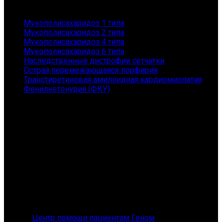
Заболевания
Мукополисахаридоз 1 типа
Мукополисахаридоз 2 типа
Мукополисахаридоз 4 типа
Мукополисахаридоз 6 типа
Наследственные дистрофии сетчатки
Острая перемежающаяся порфирия
Транстиретиновая амилоидная кардиомиопатия
Фенилкетонурия (ФКУ)
Контакты
АНО "ГЕНОМ" - помощь пациентам с редкими
заболеваниями и их семьям
Санкт-Петербург, Приморский пр., 149, 167
Телефон: 8 (800) 101-36-54
E-mail: orphangenom@yandex.ru
© 2026
Центр помощи пациентам Геном
. All rights