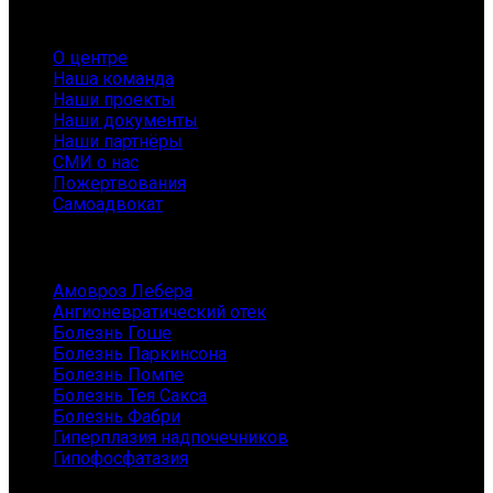
О нас
О центре
Наша команда
Наши проекты
Наши документы
Наши партнёры
СМИ о нас
Пожертвования
Самоадвокат
Заболевания
Амовроз Лебера
Ангионевратический отек
Болезнь Гоше
Болезнь Паркинсона
Болезнь Помпе
Болезнь Тея Сакса
Болезнь Фабри
Гиперплазия надпочечников
Гипофосфатазия