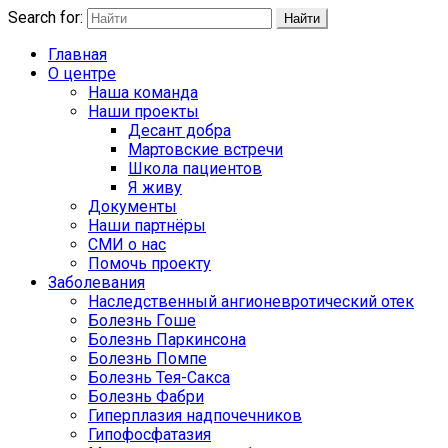
Search for:
Найти
Главная
О центре
Наша команда
Наши проекты
Десант добра
Мартовские встречи
Школа пациентов
Я живу
Документы
Наши партнёры
СМИ о нас
Помочь проекту
Заболевания
Наследственный ангионевротический отек
Болезнь Гоше
Болезнь Паркинсона
Болезнь Помпе
Болезнь Тея-Сакса
Болезнь Фабри
Гиперплазия надпочечников
Гипофосфатазия