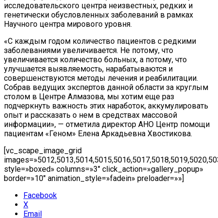
исследовательского центра неизвестных, редких и
генетически обусловленных заболеваний в рамках
Научного центра мирового уровня.
«С каждым годом количество пациентов с редкими
заболеваниями увеличивается. Не потому, что
увеличивается количество больных, а потому, что
улучшается выявляемость, нарабатываются и
совершенствуются методы лечения и реабилитации.
Собрав ведущих экспертов данной области за круглым
столом в Центре Алмазова, мы хотим еще раз
подчеркнуть важность этих наработок, аккумулировать
опыт и рассказать о нем в средствах массовой
информации», — отметила директор АНО Центр помощи
пациентам «Геном» Елена Аркадьевна Хвостикова.
[vc_scape_image_grid
images=»5012,5013,5014,5015,5016,5017,5018,5019,5020,503
style=»boxed» columns=»3″ click_action=»gallery_popup»
border=»10″ animation_style=»fadein» preloader=»»]
Facebook
X
Email