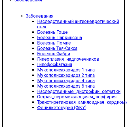
Заболевания
Наследственный ангионевротический
отек
Болезнь Гоше
Болезнь Паркинсона
Болезнь Помпе
Болезнь Тея-Сакса
Болезнь Фабри
Гиперплазия_надпочечников
Гипофосфатазия
Мукополисахаридоз 1 типа
Мукополисахаридоз 2 типа
Мукополисахаридоз 4 типа
Мукополисахаридоз 6 типа
Наследственные_дистрофии_сетчатки
Острая_перемежающаяся_порфирия
Транстиретиновая_амилоидная_кардиом
Фенилкетонурия (ФКУ)