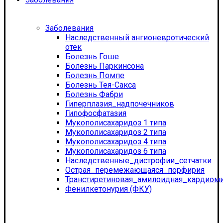
Заболевания
Наследственный ангионевротический
отек
Болезнь Гоше
Болезнь Паркинсона
Болезнь Помпе
Болезнь Тея-Сакса
Болезнь Фабри
Гиперплазия_надпочечников
Гипофосфатазия
Мукополисахаридоз 1 типа
Мукополисахаридоз 2 типа
Мукополисахаридоз 4 типа
Мукополисахаридоз 6 типа
Наследственные_дистрофии_сетчатки
Острая_перемежающаяся_порфирия
Транстиретиновая_амилоидная_кардиом
Фенилкетонурия (ФКУ)