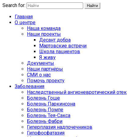
Search for:
Найти
Главная
О центре
Наша команда
Наши проекты
Десант добра
Мартовские встречи
Школа пациентов
Я живу
Документы
Наши партнёры
СМИ о нас
Помочь проекту
Заболевания
Наследственный ангионевротический отек
Болезнь Гоше
Болезнь Паркинсона
Болезнь Помпе
Болезнь Тея-Сакса
Болезнь Фабри
Гиперплазия надпочечников
Гипофосфатазия