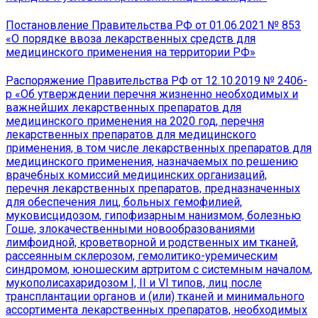
Постановление Правительства РФ от 01.06.2021 № 853
«О порядке ввоза лекарственных средств для
медицинского применения на территории РФ»
Распоряжение Правительства РФ от 12.10.2019 № 2406-
р «Об утверждении перечня жизненно необходимых и
важнейших лекарственных препаратов для
медицинского применения на 2020 год, перечня
лекарственных препаратов для медицинского
применения, в том числе лекарственных препаратов для
медицинского применения, назначаемых по решению
врачебных комиссий медицинских организаций,
перечня лекарственных препаратов, предназначенных
для обеспечения лиц, больных гемофилией,
муковисцидозом, гипофизарным нанизмом, болезнью
Гоше, злокачественными новообразованиями
лимфоидной, кроветворной и родственных им тканей,
рассеянным склерозом, гемолитико-уремическим
синдромом, юношеским артритом с системным началом,
мукополисахаридозом I, II и VI типов, лиц после
трансплантации органов и (или) тканей и минимального
ассортимента лекарственных препаратов, необходимых