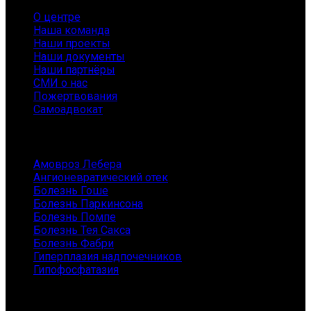
О центре
Наша команда
Наши проекты
Наши документы
Наши партнёры
СМИ о нас
Пожертвования
Самоадвокат
Заболевания
Амовроз Лебера
Ангионевратический отек
Болезнь Гоше
Болезнь Паркинсона
Болезнь Помпе
Болезнь Тея Сакса
Болезнь Фабри
Гиперплазия надпочечников
Гипофосфатазия
Заболевания