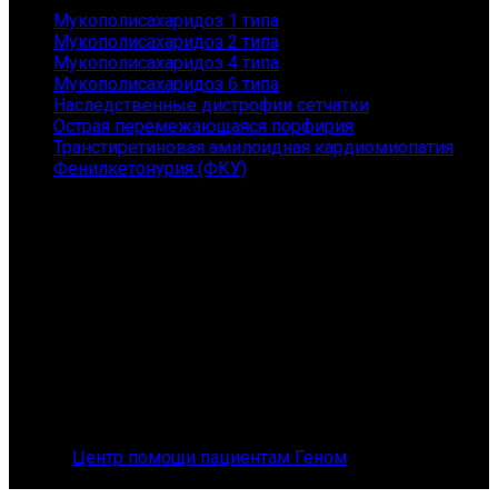
Мукополисахаридоз 1 типа
Мукополисахаридоз 2 типа
Мукополисахаридоз 4 типа
Мукополисахаридоз 6 типа
Наследственные дистрофии сетчатки
Острая перемежающаяся порфирия
Транстиретиновая амилоидная кардиомиопатия
Фенилкетонурия (ФКУ)
Контакты
АНО "ГЕНОМ" - помощь пациентам с редкими
заболеваниями и их семьям
Санкт-Петербург, Приморский пр., 149, 167
Телефон: 8 (800) 101-36-54
E-mail: orphangenom@yandex.ru
© 2026
Центр помощи пациентам Геном
. All rights
reserved