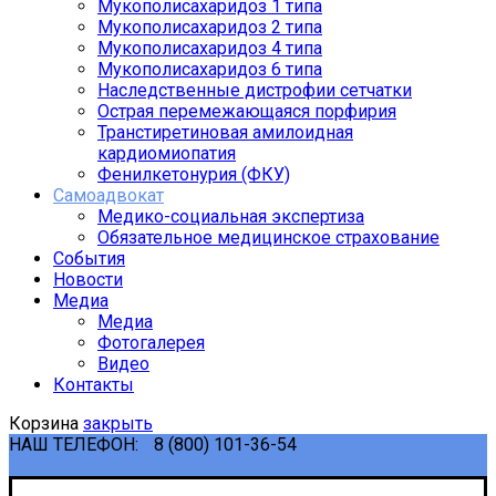
Мукополисахаридоз 1 типа
Мукополисахаридоз 2 типа
Мукополисахаридоз 4 типа
Мукополисахаридоз 6 типа
Наследственные дистрофии сетчатки
Острая перемежающаяся порфирия
Транстиретиновая амилоидная
кардиомиопатия
Фенилкетонурия (ФКУ)
Самоадвокат
Медико-социальная экспертиза
Обязательное медицинское страхование
События
Новости
Медиа
Медиа
Фотогалерея
Видео
Контакты
Корзина
закрыть
НАШ ТЕЛЕФОН:
8 (800) 101-36-54