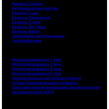
Амовроз Лебера
Ангионевратический отек
Болезнь Гоше
Болезнь Паркинсона
Болезнь Помпе
Болезнь Тея Сакса
Болезнь Фабри
Гиперплазия надпочечников
Гипофосфатазия
Заболевания
Мукополисахаридоз 1 типа
Мукополисахаридоз 2 типа
Мукополисахаридоз 4 типа
Мукополисахаридоз 6 типа
Наследственные дистрофии сетчатки
Острая перемежающаяся порфирия
Транстиретиновая амилоидная кардиомиопатия
Фенилкетонурия (ФКУ)
Контакты