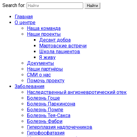
Search for:
Найти
Главная
О центре
Наша команда
Наши проекты
Десант добра
Мартовские встречи
Школа пациентов
Я живу
Документы
Наши партнёры
СМИ о нас
Помочь проекту
Заболевания
Наследственный ангионевротический отек
Болезнь Гоше
Болезнь Паркинсона
Болезнь Помпе
Болезнь Тея-Сакса
Болезнь Фабри
Гиперплазия надпочечников
Гипофосфатазия