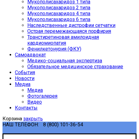
Мукополисахаридоз 1 типа
Мукополисахаридоз 2 типа
Мукополисахаридоз 4 типа
Мукополисахаридоз 6 типа
Наследственные дистрофии сетчатки
Острая перемежающаяся порфирия
Транстиретиновая амилоидная
кардиомиопатия
Фенилкетонурия (ФКУ)
Самоадвокат
Медико-социальная экспертиза
Обязательное медицинское страхование
События
Новости
Медиа
Медиа
Фотогалерея
Видео
Контакты
Корзина
закрыть
НАШ ТЕЛЕФОН:
8 (800) 101-36-54