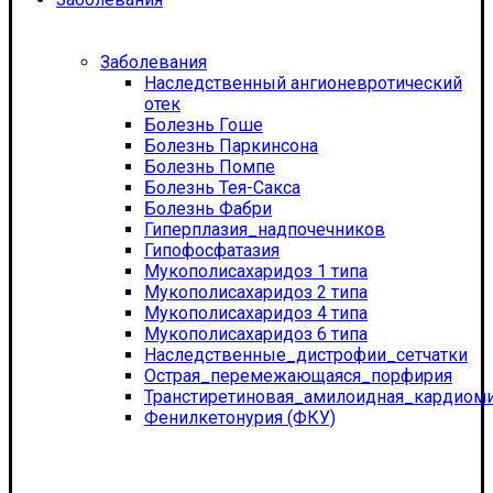
Заболевания
Наследственный ангионевротический
отек
Болезнь Гоше
Болезнь Паркинсона
Болезнь Помпе
Болезнь Тея-Сакса
Болезнь Фабри
Гиперплазия_надпочечников
Гипофосфатазия
Мукополисахаридоз 1 типа
Мукополисахаридоз 2 типа
Мукополисахаридоз 4 типа
Мукополисахаридоз 6 типа
Наследственные_дистрофии_сетчатки
Острая_перемежающаяся_порфирия
Транстиретиновая_амилоидная_кардиом
Фенилкетонурия (ФКУ)