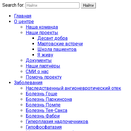
Search for:
Найти
Главная
О центре
Наша команда
Наши проекты
Десант добра
Мартовские встречи
Школа пациентов
Я живу
Документы
Наши партнёры
СМИ о нас
Помочь проекту
Заболевания
Наследственный ангионевротический отек
Болезнь Гоше
Болезнь Паркинсона
Болезнь Помпе
Болезнь Тея-Сакса
Болезнь Фабри
Гиперплазия надпочечников
Гипофосфатазия