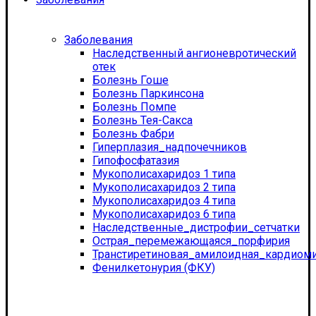
Заболевания
Наследственный ангионевротический
отек
Болезнь Гоше
Болезнь Паркинсона
Болезнь Помпе
Болезнь Тея-Сакса
Болезнь Фабри
Гиперплазия_надпочечников
Гипофосфатазия
Мукополисахаридоз 1 типа
Мукополисахаридоз 2 типа
Мукополисахаридоз 4 типа
Мукополисахаридоз 6 типа
Наследственные_дистрофии_сетчатки
Острая_перемежающаяся_порфирия
Транстиретиновая_амилоидная_кардиом
Фенилкетонурия (ФКУ)