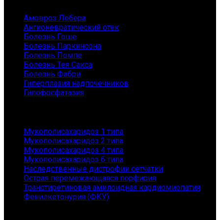
Амовроз Лебера
Ангионевратический отек
Болезнь Гоше
Болезнь Паркинсона
Болезнь Помпе
Болезнь Тея Сакса
Болезнь Фабри
Гиперплазия надпочечников
Гипофосфатазия
Заболевания
Мукополисахаридоз 1 типа
Мукополисахаридоз 2 типа
Мукополисахаридоз 4 типа
Мукополисахаридоз 6 типа
Наследственные дистрофии сетчатки
Острая перемежающаяся порфирия
Транстиретиновая амилоидная кардиомиопатия
Фенилкетонурия (ФКУ)
Контакты