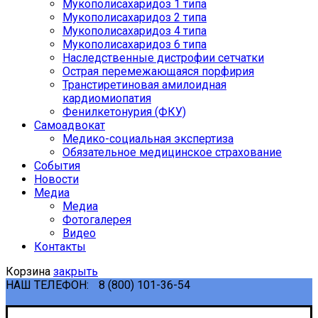
Мукополисахаридоз 1 типа
Мукополисахаридоз 2 типа
Мукополисахаридоз 4 типа
Мукополисахаридоз 6 типа
Наследственные дистрофии сетчатки
Острая перемежающаяся порфирия
Транстиретиновая амилоидная
кардиомиопатия
Фенилкетонурия (ФКУ)
Самоадвокат
Медико-социальная экспертиза
Обязательное медицинское страхование
События
Новости
Медиа
Медиа
Фотогалерея
Видео
Контакты
Корзина
закрыть
НАШ ТЕЛЕФОН:
8 (800) 101-36-54