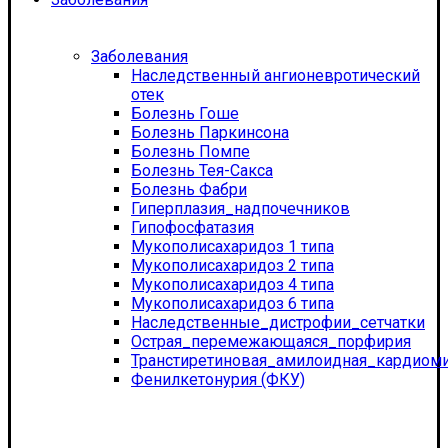
Заболевания
Наследственный ангионевротический
отек
Болезнь Гоше
Болезнь Паркинсона
Болезнь Помпе
Болезнь Тея-Сакса
Болезнь Фабри
Гиперплазия_надпочечников
Гипофосфатазия
Мукополисахаридоз 1 типа
Мукополисахаридоз 2 типа
Мукополисахаридоз 4 типа
Мукополисахаридоз 6 типа
Наследственные_дистрофии_сетчатки
Острая_перемежающаяся_порфирия
Транстиретиновая_амилоидная_кардиом
Фенилкетонурия (ФКУ)