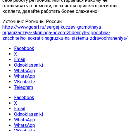
себя работу регионов. Мы стараемся никому не
отказывать в помощи, но хочется призвать регионы:
коллеги, давайте работать более слаженно!
Источник: Регионы России
https://www.gosrf.ru/sergej-kuczev-gramotnaya-
organizacziya-skrininga-novorozhdennyh-sposobna-
znachitelno-sokratit-nagruzku-na-sistemu-zdravoohraneniya/
Facebook
X
Email
Odnoklassniki
WhatsApp
WhatsApp
VKontakte
Telegram
Facebook
X
Email
Odnoklassniki
WhatsApp
WhatsApp
VKontakte