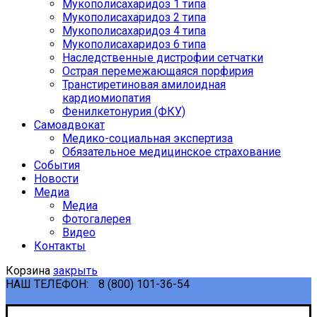
Мукополисахаридоз 1 типа
Мукополисахаридоз 2 типа
Мукополисахаридоз 4 типа
Мукополисахаридоз 6 типа
Наследственные дистрофии сетчатки
Острая перемежающаяся порфирия
Транстиретиновая амилоидная
кардиомиопатия
Фенилкетонурия (ФКУ)
Самоадвокат
Медико-социальная экспертиза
Обязательное медицинское страхование
События
Новости
Медиа
Медиа
Фотогалерея
Видео
Контакты
Корзина
закрыть
НАШ ТЕЛЕФОН:
8 (800) 101-36-54