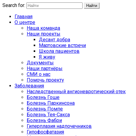
Search for:
Найти
Главная
О центре
Наша команда
Наши проекты
Десант добра
Мартовские встречи
Школа пациентов
Я живу
Документы
Наши партнёры
СМИ о нас
Помочь проекту
Заболевания
Наследственный ангионевротический отек
Болезнь Гоше
Болезнь Паркинсона
Болезнь Помпе
Болезнь Тея-Сакса
Болезнь Фабри
Гиперплазия надпочечников
Гипофосфатазия