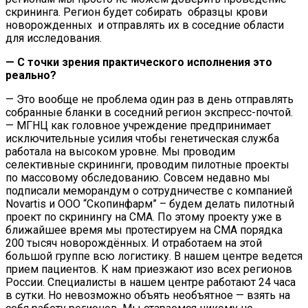
скрининга. Регион будет собирать образцы крови
новорожденных и отправлять их в соседние области
для исследования.
— С точки зрения практического исполнения это
реально?
— Это вообще не проблема один раз в день отправлять
собранные бланки в соседний регион экспресс-почтой.
— МГНЦ как головное учреждение предпринимает
исключительные усилия чтобы генетическая служба
работала на высоком уровне. Мы проводим
селективные скрининги, проводим пилотные проекты
по массовому обследованию. Совсем недавно мы
подписали меморандум о сотрудничестве с компанией
Novartis и ООО “Cкопинфарм” – будем делать пилотный
проект по скринингу на СМА. По этому проекту уже в
ближайшее время мы протестируем на СМА порядка
200 тысяч новорождённых. И отработаем на этой
большой группе всю логистику. В нашем центре ведется
прием пациентов. К нам приезжают изо всех регионов
России. Специалисты в нашем центре работают 24 часа
в сутки. Но невозможно объять необъятное — взять на