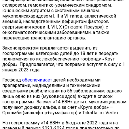
склерозом, гемолитико-уремическим синдромом,
юношеским артритом с системным началом,
мукополисахаридозом I, II и VI типов, апластической
анемией, наследственным дефицитом факторов
свертывания крови II, VII, X (Стюарта-Прауэра), с
онкогематологическими заболеваниями, а также
перенесшие трансплантацию органов.
Законопроектом предлагается выделить из
госпрограммы категорию детей до 18 лет и передать
полномочия по их лекобеспечению госфонду «Круг
добра». Предполагается, что поправки вступят в силу с 1
января 2023 года.
Госфонд
обеспечивает
детей необходимыми
препаратами, медизделиями и техническими
средствами реабилитации по 56 заболеваниям, однако
лишь одно из них (муковисцидоз) входит в список
госпрограммы. За счет «14 ВЗН» дети с муковисцидозом
получают дорназу альфа, а за счет «Круга добра» –
Оркамби (ивакафтор+лумафактор) и Trikafta от Vertex.
На госпрограмму «14 ВЗН» в бюджете 2022 года и на
плановый период 2023-2024 годов предусмотрено по