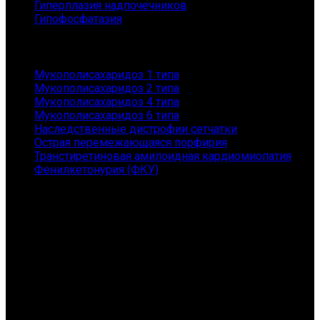
Гиперплазия надпочечников
Гипофосфатазия
Заболевания
Мукополисахаридоз 1 типа
Мукополисахаридоз 2 типа
Мукополисахаридоз 4 типа
Мукополисахаридоз 6 типа
Наследственные дистрофии сетчатки
Острая перемежающаяся порфирия
Транстиретиновая амилоидная кардиомиопатия
Фенилкетонурия (ФКУ)
Контакты
АНО "ГЕНОМ" - помощь пациентам с редкими
заболеваниями и их семьям
Санкт-Петербург, Приморский пр., 149, 167
Телефон: 8 (800) 101-36-54