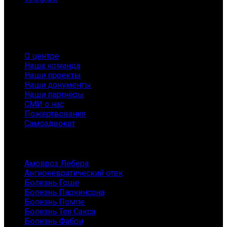
О нас
О центре
Наша команда
Наши проекты
Наши документы
Наши партнёры
СМИ о нас
Пожертвования
Самоадвокат
Заболевания
Амовроз Лебера
Ангионевратический отек
Болезнь Гоше
Болезнь Паркинсона
Болезнь Помпе
Болезнь Тея Сакса
Болезнь Фабри