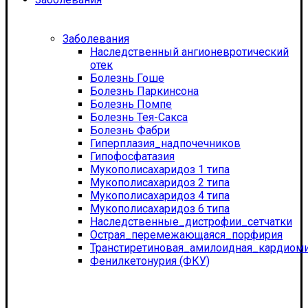
Заболевания
Наследственный ангионевротический
отек
Болезнь Гоше
Болезнь Паркинсона
Болезнь Помпе
Болезнь Тея-Сакса
Болезнь Фабри
Гиперплазия_надпочечников
Гипофосфатазия
Мукополисахаридоз 1 типа
Мукополисахаридоз 2 типа
Мукополисахаридоз 4 типа
Мукополисахаридоз 6 типа
Наследственные_дистрофии_сетчатки
Острая_перемежающаяся_порфирия
Транстиретиновая_амилоидная_кардиом
Фенилкетонурия (ФКУ)