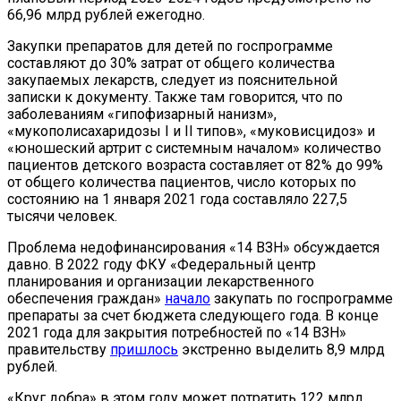
66,96 млрд рублей ежегодно.
Закупки препаратов для детей по госпрограмме
составляют до 30% затрат от общего количества
закупаемых лекарств, следует из пояснительной
записки к документу. Также там говорится, что по
заболеваниям «гипофизарный нанизм»,
«мукополисахаридозы I и II типов», «муковисцидоз» и
«юношеский артрит с системным началом» количество
пациентов детского возраста составляет от 82% до 99%
от общего количества пациентов, число которых по
состоянию на 1 января 2021 года составляло 227,5
тысячи человек.
Проблема недофинансирования «14 ВЗН» обсуждается
давно. В 2022 году ФКУ «Федеральный центр
планирования и организации лекарственного
обеспечения граждан»
начало
закупать по госпрограмме
препараты за счет бюджета следующего года. В конце
2021 года для закрытия потребностей по «14 ВЗН»
правительству
пришлось
экстренно выделить 8,9 млрд
рублей.
«Круг добра» в этом году может потратить 122 млрд