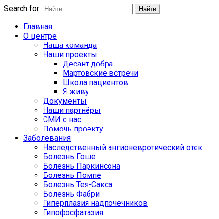
Search for:
Найти
Главная
О центре
Наша команда
Наши проекты
Десант добра
Мартовские встречи
Школа пациентов
Я живу
Документы
Наши партнёры
СМИ о нас
Помочь проекту
Заболевания
Наследственный ангионевротический отек
Болезнь Гоше
Болезнь Паркинсона
Болезнь Помпе
Болезнь Тея-Сакса
Болезнь Фабри
Гиперплазия надпочечников
Гипофосфатазия