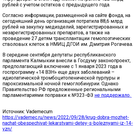
рублей с учетом остатков с предыдущего года.
Согласно информации, размещенной на сайте фонда, на
сегодняшний день организация потратила 88,6 млрд
рублей на закупку медизделий, зарегистрированных и
незарегистрированных препаратов, а также на
проведение 27 детям трансплантации гемопоэтических
стволовых клеток в НМИЦ ДГОИ им. Дмитрия Рогачева.
В середине сентября депутаты республиканского
парламента Калмыкии внесли в Госдуму законопроект,
предполагающий включение с 1 января 2023 года в
госпрограмму «14 ВЗН» еще двух заболеваний –
идиопатической тромбоцитопенической пурпуры и
пароксизмальной ночной гемоглобинурии. Однако
Правительство РФ предложенные региональными
парламентариями поправки к №323-ФЗ
не поддержало.
Источник: Vademecum
https://vademec.ru/news/2022/09/28/krug-dobra-mozhet-
nachat-obespechivat-lekarstvami-detey-s-boleznyami-iz-14-
vzn/