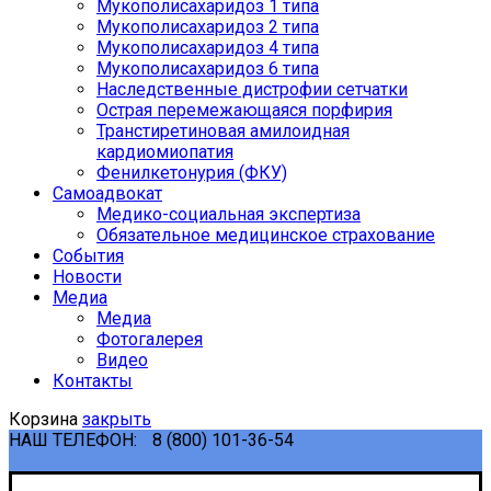
Мукополисахаридоз 1 типа
Мукополисахаридоз 2 типа
Мукополисахаридоз 4 типа
Мукополисахаридоз 6 типа
Наследственные дистрофии сетчатки
Острая перемежающаяся порфирия
Транстиретиновая амилоидная
кардиомиопатия
Фенилкетонурия (ФКУ)
Самоадвокат
Медико-социальная экспертиза
Обязательное медицинское страхование
События
Новости
Медиа
Медиа
Фотогалерея
Видео
Контакты
Корзина
закрыть
НАШ ТЕЛЕФОН:
8 (800) 101-36-54