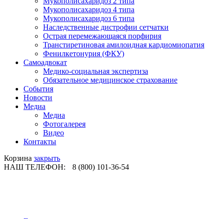
Мукополисахаридоз 2 типа
Мукополисахаридоз 4 типа
Мукополисахаридоз 6 типа
Наследственные дистрофии сетчатки
Острая перемежающаяся порфирия
Транстиретиновая амилоидная кардиомиопатия
Фенилкетонурия (ФКУ)
Самоадвокат
Медико-социальная экспертиза
Обязательное медицинское страхование
События
Новости
Медиа
Медиа
Фотогалерея
Видео
Контакты
Корзина
закрыть
НАШ ТЕЛЕФОН:
8 (800) 101-36-54