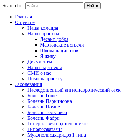
Search for:
Найти
Главная
О центре
Наша команда
Наши проекты
Десант добра
Мартовские встречи
Школа пациентов
Я живу
Документы
Наши партнёры
СМИ о нас
Помочь проекту
Заболевания
Наследственный ангионевротический отек
Болезнь Гоше
Болезнь Паркинсона
Болезнь Помпе
Болезнь Тея-Сакса
Болезнь Фабри
Гиперплазия надпочечников
Гипофосфатазия
Мукополисахаридоз 1 типа