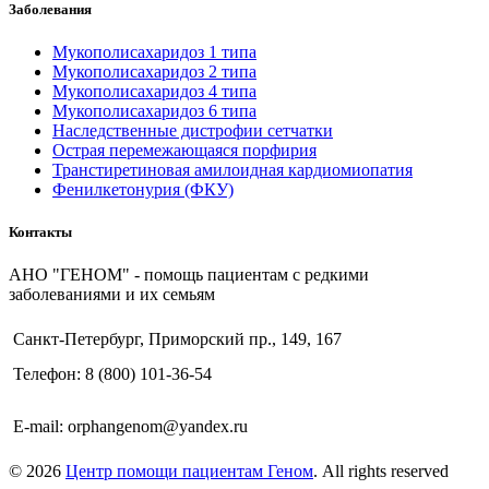
Заболевания
Мукополисахаридоз 1 типа
Мукополисахаридоз 2 типа
Мукополисахаридоз 4 типа
Мукополисахаридоз 6 типа
Наследственные дистрофии сетчатки
Острая перемежающаяся порфирия
Транстиретиновая амилоидная кардиомиопатия
Фенилкетонурия (ФКУ)
Контакты
АНО "ГЕНОМ" - помощь пациентам с редкими
заболеваниями и их семьям
Санкт-Петербург, Приморский пр., 149, 167
Телефон: 8 (800) 101-36-54
E-mail: orphangenom@yandex.ru
© 2026
Центр помощи пациентам Геном
. All rights reserved