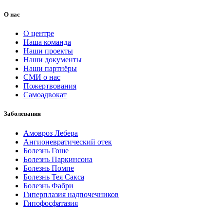
О нас
О центре
Наша команда
Наши проекты
Наши документы
Наши партнёры
СМИ о нас
Пожертвования
Самоадвокат
Заболевания
Амовроз Лебера
Ангионевратический отек
Болезнь Гоше
Болезнь Паркинсона
Болезнь Помпе
Болезнь Тея Сакса
Болезнь Фабри
Гиперплазия надпочечников
Гипофосфатазия