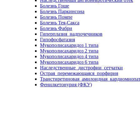
Наследственный ангионевротический отек
Болезнь Гоше
Болезнь Паркинсона
Болезнь Помпе
Болезнь Тея-Сакса
Болезнь Фабри
Гиперплазия_надпочечников
Гипофосфатазия
Мукополисахаридоз 1 типа
Мукополисахаридоз 2 типа
Мукополисахаридоз 4 типа
Мукополисахаридоз 6 типа
Наследственные_дистрофии_сетчатки
Острая_перемежающаяся_порфирия
Транстиретиновая_амилоидная_кардиомиопа
Фенилкетонурия (ФКУ)