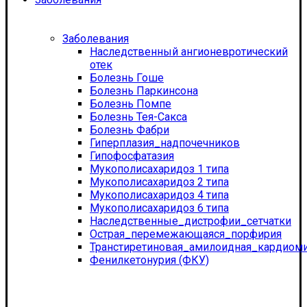
Заболевания
Наследственный ангионевротический
отек
Болезнь Гоше
Болезнь Паркинсона
Болезнь Помпе
Болезнь Тея-Сакса
Болезнь Фабри
Гиперплазия_надпочечников
Гипофосфатазия
Мукополисахаридоз 1 типа
Мукополисахаридоз 2 типа
Мукополисахаридоз 4 типа
Мукополисахаридоз 6 типа
Наследственные_дистрофии_сетчатки
Острая_перемежающаяся_порфирия
Транстиретиновая_амилоидная_кардиом
Фенилкетонурия (ФКУ)