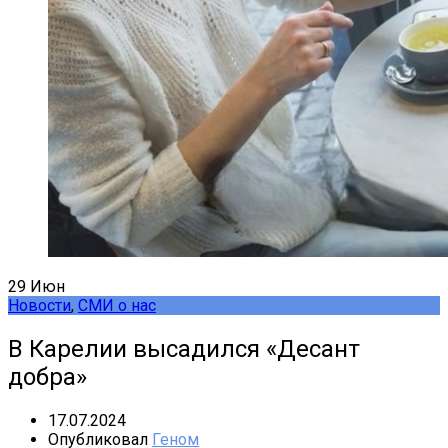
29
Июн
Новости
,
СМИ о нас
В Карелии высадился «Десант
добра»
17.07.2024
Опубликовал
Геном