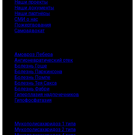
Наши проекты
Наши документы
Наши партнёры
СМИ о нас
Пожертвования
Самоадвокат
Заболевания
Амовроз Лебера
Ангионевратический отек
Болезнь Гоше
Болезнь Паркинсона
Болезнь Помпе
Болезнь Тея Сакса
Болезнь Фабри
Гиперплазия надпочечников
Гипофосфатазия
Заболевания
Мукополисахаридоз 1 типа
Мукополисахаридоз 2 типа