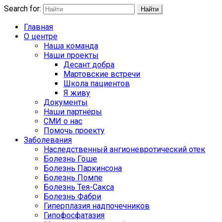
Search for:
Найти
Главная
О центре
Наша команда
Наши проекты
Десант добра
Мартовские встречи
Школа пациентов
Я живу
Документы
Наши партнёры
СМИ о нас
Помочь проекту
Заболевания
Наследственный ангионевротический отек
Болезнь Гоше
Болезнь Паркинсона
Болезнь Помпе
Болезнь Тея-Сакса
Болезнь Фабри
Гиперплазия надпочечников
Гипофосфатазия