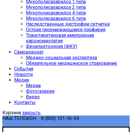
Мукополисахаридоз 1 типа
Мукополисахаридоз 2 типа
Мукополисахаридоз 4 типа
Мукополисахаридоз 6 типа
Наследственные дистрофии сетчатки
Острая перемежающаяся порфирия
Транстиретиновая амилоидная
кардиомиопатия
Фенилкетонурия (ФКУ)
Самоадвокат
Медико-социальная экспертиза
Обязательное медицинское страхование
События
Новости
Медиа
Медиа
Фотогалерея
Видео
Контакты
Корзина
закрыть
НАШ ТЕЛЕФОН:
8 (800) 101-36-54