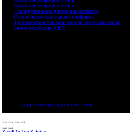
Мукополисахаридоз 4 типа
Мукополисахаридоз 6 типа
Наследственные дистрофии сетчатки
Острая перемежающаяся порфирия
Транстиретиновая амилоидная кардиомиопатия
Фенилкетонурия (ФКУ)
Контакты
АНО "ГЕНОМ" - помощь пациентам с редкими
заболеваниями и их семьям
Санкт-Петербург, Приморский пр., 149, 167
Телефон: 8 (800) 101-36-54
E-mail: orphangenom@yandex.ru
© 2026
Центр помощи пациентам Геном
. All rights
reserved
Scroll To Top
Sidebar