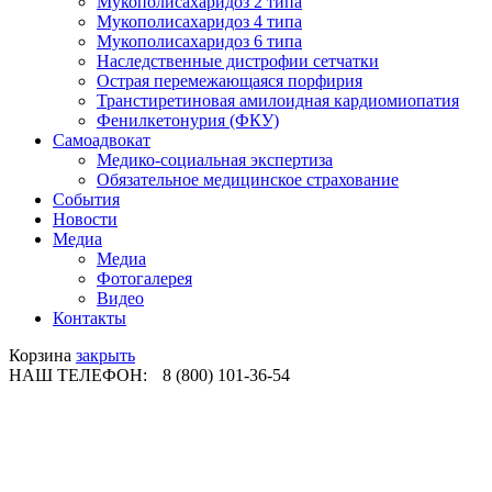
Мукополисахаридоз 2 типа
Мукополисахаридоз 4 типа
Мукополисахаридоз 6 типа
Наследственные дистрофии сетчатки
Острая перемежающаяся порфирия
Транстиретиновая амилоидная кардиомиопатия
Фенилкетонурия (ФКУ)
Самоадвокат
Медико-социальная экспертиза
Обязательное медицинское страхование
События
Новости
Медиа
Медиа
Фотогалерея
Видео
Контакты
Корзина
закрыть
НАШ ТЕЛЕФОН:
8 (800) 101-36-54