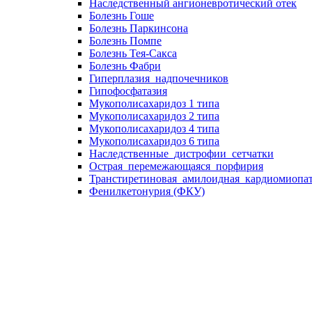
Наследственный ангионевротический отек
Болезнь Гоше
Болезнь Паркинсона
Болезнь Помпе
Болезнь Тея-Сакса
Болезнь Фабри
Гиперплазия_надпочечников
Гипофосфатазия
Мукополисахаридоз 1 типа
Мукополисахаридоз 2 типа
Мукополисахаридоз 4 типа
Мукополисахаридоз 6 типа
Наследственные_дистрофии_сетчатки
Острая_перемежающаяся_порфирия
Транстиретиновая_амилоидная_кардиомиопа
Фенилкетонурия (ФКУ)