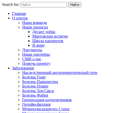
Search for:
Найти
Главная
О центре
Наша команда
Наши проекты
Десант добра
Мартовские встречи
Школа пациентов
Я живу
Документы
Наши партнёры
СМИ о нас
Помочь проекту
Заболевания
Наследственный ангионевротический отек
Болезнь Гоше
Болезнь Паркинсона
Болезнь Помпе
Болезнь Тея-Сакса
Болезнь Фабри
Гиперплазия надпочечников
Гипофосфатазия
Мукополисахаридоз 1 типа