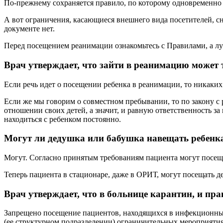
По-прежнему сохраняется правило, по которому одновременно 
А вот ограничения, касающиеся внешнего вида посетителей, сня
документе нет.
Перед посещением реанимации ознакомьтесь с Правилами, а лу
Врач утверждает, что зайти в реанимацию может 
Если речь идет о посещении ребенка в реанимации, то никаких
Если же мы говорим о совместном пребывании, то по закону с 
отношении своих детей, а значит, и равную ответственность за 
находиться с ребенком постоянно.
Могут ли дедушка или бабушка навещать ребенка
Могут. Согласно принятым требованиям пациента могут посещат
Теперь пациента в стационаре, даже в ОРИТ, могут посещать де
Врач утверждает, что в больнице карантин, и пр
Запрещено посещение пациентов, находящихся в инфекционных
(ее структурном подразделении) ограничительных мероприятия