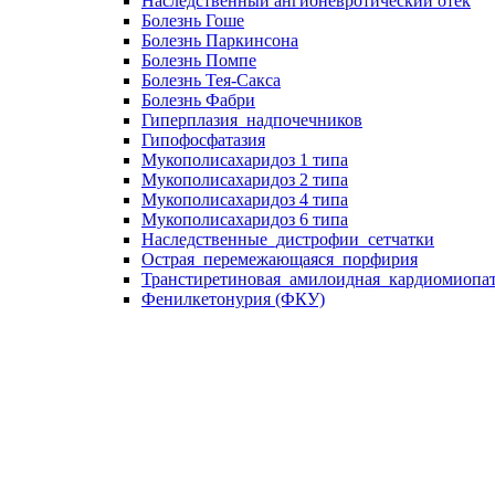
Наследственный ангионевротический отек
Болезнь Гоше
Болезнь Паркинсона
Болезнь Помпе
Болезнь Тея-Сакса
Болезнь Фабри
Гиперплазия_надпочечников
Гипофосфатазия
Мукополисахаридоз 1 типа
Мукополисахаридоз 2 типа
Мукополисахаридоз 4 типа
Мукополисахаридоз 6 типа
Наследственные_дистрофии_сетчатки
Острая_перемежающаяся_порфирия
Транстиретиновая_амилоидная_кардиомиопа
Фенилкетонурия (ФКУ)