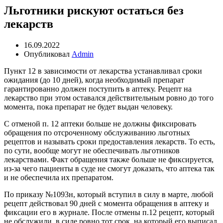
Льготники рискуют остаться без
лекарств
16.09.2022
Опубликовал
Admin
Пункт 12 в зависимости от лекарства устанавливал сроки
ожидания (до 10 дней), когда необходимый препарат
гарантированно должен поступить в аптеку. Рецепт на
лекарство при этом оставался действительным ровно до того
момента, пока препарат не будет выдан человеку.
С отменой п. 12 аптеки больше не должны фиксировать
обращения по отсроченному обслуживанию льготных
рецептов и называть сроки предоставления лекарств. То есть,
по сути, вообще могут не обеспечивать льготников
лекарствами. Факт обращения также больше не фиксируется,
из-за чего пациенты в суде не смогут доказать, что аптека так
и не обеспечила их препаратом.
По приказу №1093н, который вступил в силу в марте, любой
рецепт действовал 90 дней с момента обращения в аптеку и
фиксации его в журнале. После отмены п.12 рецепт, который
не обслужили, в силе ровно тот срок, на который его выписал