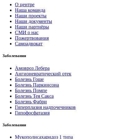
О центре
Наша команда
Наши проекты
Наши документы
Наши партнёры
СМИ о нас
Пожертвования
Самоадвокат
Заболевания
Амовроз Лебера
Ангионевратический отек
Болезнь Гоше
Болезнь Паркинсона
Болезнь Помпе
Болезнь Тея Сакса
Болезнь Фабри
Гиперплазия надпочечников
Гипофосфатазия
Заболевания
Мукополисахаридоз 1 типа