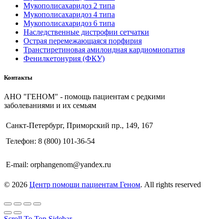
Мукополисахаридоз 2 типа
Мукополисахаридоз 4 типа
Мукополисахаридоз 6 типа
Наследственные дистрофии сетчатки
Острая перемежающаяся порфирия
Транстиретиновая амилоидная кардиомиопатия
Фенилкетонурия (ФКУ)
Контакты
АНО "ГЕНОМ" - помощь пациентам с редкими
заболеваниями и их семьям
Санкт-Петербург, Приморский пр., 149, 167
Телефон: 8 (800) 101-36-54
E-mail: orphangenom@yandex.ru
© 2026
Центр помощи пациентам Геном
. All rights reserved
Scroll To Top
Sidebar