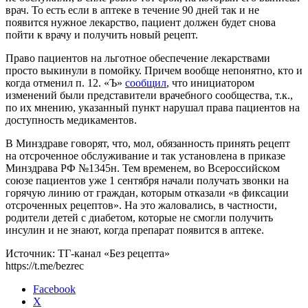
врач. То есть если в аптеке в течение 90 дней так и не
появится нужное лекарство, пациент должен будет снова
пойти к врачу и получить новый рецепт.
Право пациентов на льготное обеспечение лекарствами
просто выкинули в помойку. Причем вообще непонятно, кто и
когда отменил п. 12. «Ъ»
сообщил
, что инициатором
изменений были представители врачебного сообщества, т.к.,
по их мнению, указанный пункт нарушал права пациентов на
доступность медикаментов.
В Минздраве говорят, что, мол, обязанность принять рецепт
на отсроченное обслуживание и так установлена в приказе
Минздрава РФ №1345н. Тем временем, во Всероссийском
союзе пациентов уже 1 сентября начали получать звонки на
горячую линию от граждан, которым отказали «в фиксации
отсроченных рецептов». На это жаловались, в частности,
родители детей с диабетом, которые не смогли получить
инсулин и не знают, когда препарат появится в аптеке.
Источник: ТГ-канал «Без рецепта»
https://t.me/bezrec
Facebook
X