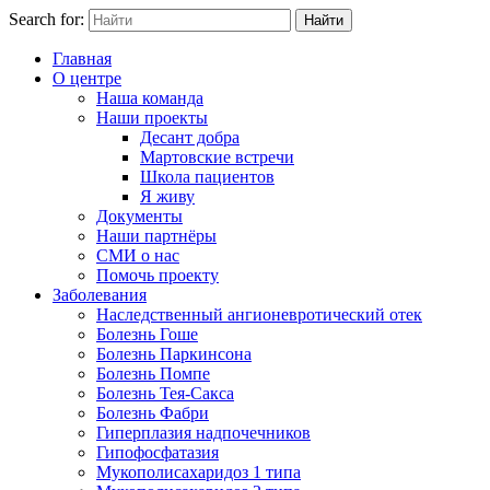
Search for:
Найти
Главная
О центре
Наша команда
Наши проекты
Десант добра
Мартовские встречи
Школа пациентов
Я живу
Документы
Наши партнёры
СМИ о нас
Помочь проекту
Заболевания
Наследственный ангионевротический отек
Болезнь Гоше
Болезнь Паркинсона
Болезнь Помпе
Болезнь Тея-Сакса
Болезнь Фабри
Гиперплазия надпочечников
Гипофосфатазия
Мукополисахаридоз 1 типа