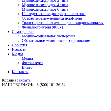
Мукополисахаридоз 2 типа
Мукополисахаридоз 4 типа
Мукополисахаридоз 6 типа
Наследственные дистрофии сетчатки
Острая перемежающаяся порфирия
Транстиретиновая амилоидная кардиомиопатия
Фенилкетонурия (ФКУ)
Самоадвокат
Медико-социальная экспертиза
Обязательное медицинское страхование
События
Новости
Медиа
Медиа
Фотогалерея
Видео
Контакты
Корзина
закрыть
НАШ ТЕЛЕФОН:
8 (800) 101-36-54