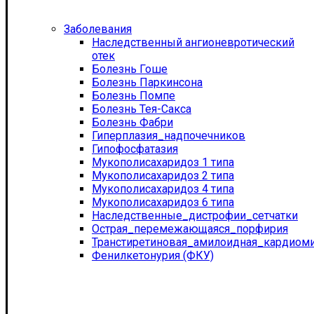
Заболевания
Наследственный ангионевротический
отек
Болезнь Гоше
Болезнь Паркинсона
Болезнь Помпе
Болезнь Тея-Сакса
Болезнь Фабри
Гиперплазия_надпочечников
Гипофосфатазия
Мукополисахаридоз 1 типа
Мукополисахаридоз 2 типа
Мукополисахаридоз 4 типа
Мукополисахаридоз 6 типа
Наследственные_дистрофии_сетчатки
Острая_перемежающаяся_порфирия
Транстиретиновая_амилоидная_кардиом
Фенилкетонурия (ФКУ)