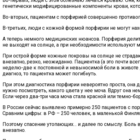
Во-первых, люди с этой болезнью лечатся кровью. Они, ко
генетически модифицированные компоненты крови, котор
Во-вторых, пациентам с порфирией совершенно противоп
В-третьих, люди с кожной формой порфирии не могут нах
А теперь немного медицинских нюансов. Порфирия дели
не выходят на солнце, а при необходимости используют м
При острой форме кожные покровы на солнце не страдаю
внезапно, резко, неожиданно. Пациентка (а это почти все
неделю-две к постоянной и невыносимой боли в животе до
диагноз, то пациентка может погибнуть.
При этом диагностика порфирии невероятно проста, она д
нужно посмотреть, какого цвета у нее моча. Вдруг она н
Если через два-три часа моча стала красной или темно-бо
В России сейчас выявлено примерно 250 пациентов с пор
Сравним цифры: в РФ – 250 человек, в маленькой Финлян
Поэтому спасение утопающих… и далее по смыслу. Боль в 
внезапно.