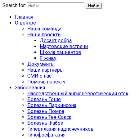
Search for:
Найти
Главная
О центре
Наша команда
Наши проекты
Десант добра
Мартовские встречи
Школа пациентов
Я живу
Документы
Наши партнёры
СМИ о нас
Помочь проекту
Заболевания
Наследственный ангионевротический отек
Болезнь Гоше
Болезнь Паркинсона
Болезнь Помпе
Болезнь Тея-Сакса
Болезнь Фабри
Гиперплазия надпочечников
Гипофосфатазия