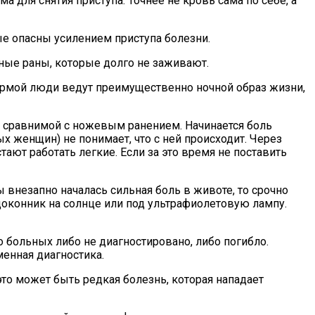
 для снятия приступа. Точнее не кровь сама по себе, а
е опасны усилением приступа болезни.
шные раны, которые долго не заживают.
ормой люди ведут преимущественно ночной образ жизни,
, сравнимой с ножевым ранением. Начинается боль
ых женщин) не понимает, что с ней происходит. Через
ают работать легкие. Если за это время не поставить
 внезапно началась сильная боль в животе, то срочно
одоконник на солнце или под ультрафиолетовую лампу.
 больных либо не диагностировано, либо погибло.
енная диагностика.
это может быть редкая болезнь, которая нападает