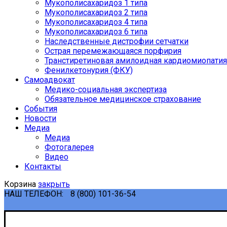
Мукополисахаридоз 1 типа
Мукополисахаридоз 2 типа
Мукополисахаридоз 4 типа
Мукополисахаридоз 6 типа
Наследственные дистрофии сетчатки
Острая перемежающаяся порфирия
Транстиретиновая амилоидная кардиомиопатия
Фенилкетонурия (ФКУ)
Самоадвокат
Медико-социальная экспертиза
Обязательное медицинское страхование
События
Новости
Медиа
Медиа
Фотогалерея
Видео
Контакты
Корзина
закрыть
НАШ ТЕЛЕФОН:
8 (800) 101-36-54