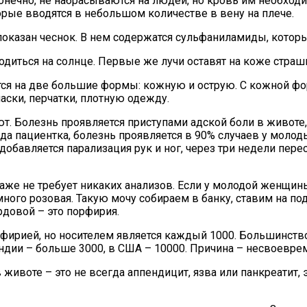
нечно, не набрасываются на людей, но кровь им необходима
ые вводятся в небольшом количестве в вену на плече.
оказан чеснок. В нем содержатся сульфаниламиды, которы
одиться на солнце. Первые же лучи оставят на коже стра
тся на две большие формы: кожную и острую. С кожной ф
аски, перчатки, плотную одежду.
т. Болезнь проявляется приступами адской боли в животе
гда пациентка, болезнь проявляется в 90% случаев у молод
бавляется парализация рук и ног, через три недели перест
аже не требует никаких анализов. Если у молодой женщины
емного розовая. Такую мочу собираем в банку, ставим на п
рдовой – это порфирия.
фирией, но носителем является каждый 1000. Большинство
дии – больше 3000, в США – 10000. Причина – несвоеврем
животе – это не всегда аппендицит, язва или панкреатит, 