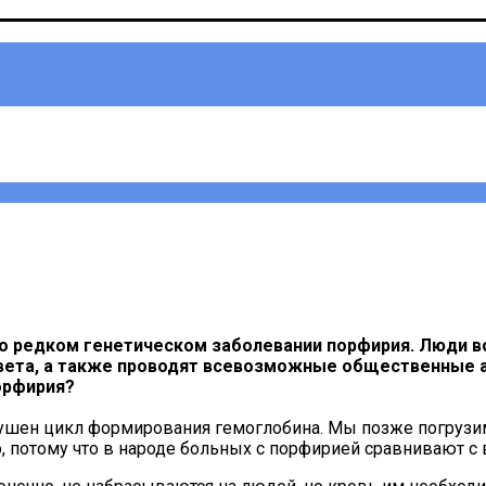
 о редком генетическом заболевании порфирия. Люди в
вета, а также проводят всевозможные общественные а
орфирия?
рушен цикл формирования гемоглобина. Мы позже погрузим
о, потому что в народе больных с порфирией сравнивают с