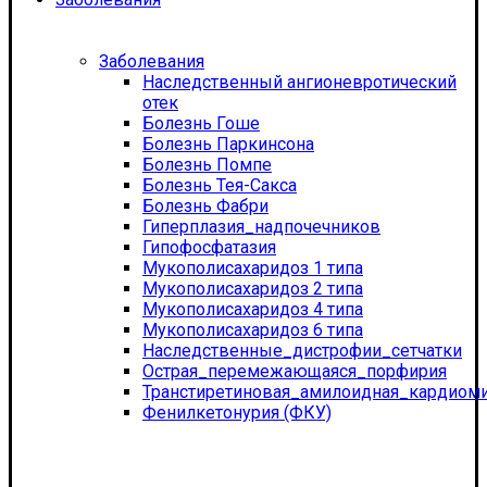
Заболевания
Наследственный ангионевротический
отек
Болезнь Гоше
Болезнь Паркинсона
Болезнь Помпе
Болезнь Тея-Сакса
Болезнь Фабри
Гиперплазия_надпочечников
Гипофосфатазия
Мукополисахаридоз 1 типа
Мукополисахаридоз 2 типа
Мукополисахаридоз 4 типа
Мукополисахаридоз 6 типа
Наследственные_дистрофии_сетчатки
Острая_перемежающаяся_порфирия
Транстиретиновая_амилоидная_кардиом
Фенилкетонурия (ФКУ)