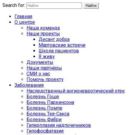
Search for:
Найти
Главная
О центре
Наша команда
Наши проекты
Десант добра
Мартовские встречи
Школа пациентов
Я живу
Документы
Наши партнёры
СМИ о нас
Помочь проекту
Заболевания
Наследственный ангионевротический отек
Болезнь Гоше
Болезнь Паркинсона
Болезнь Помпе
Болезнь Тея-Сакса
Болезнь Фабри
Гиперплазия надпочечников
Гипофосфатазия