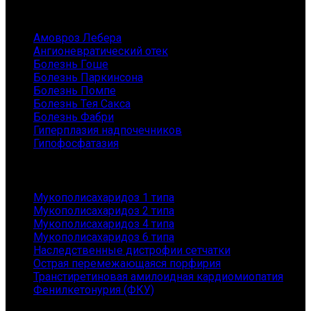
Заболевания
Амовроз Лебера
Ангионевратический отек
Болезнь Гоше
Болезнь Паркинсона
Болезнь Помпе
Болезнь Тея Сакса
Болезнь Фабри
Гиперплазия надпочечников
Гипофосфатазия
Заболевания
Мукополисахаридоз 1 типа
Мукополисахаридоз 2 типа
Мукополисахаридоз 4 типа
Мукополисахаридоз 6 типа
Наследственные дистрофии сетчатки
Острая перемежающаяся порфирия
Транстиретиновая амилоидная кардиомиопатия
Фенилкетонурия (ФКУ)