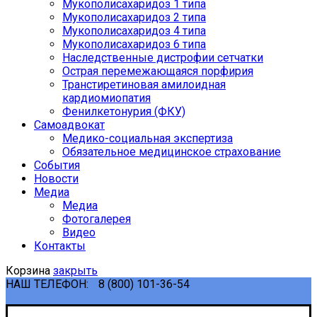
Мукополисахаридоз 1 типа
Мукополисахаридоз 2 типа
Мукополисахаридоз 4 типа
Мукополисахаридоз 6 типа
Наследственные дистрофии сетчатки
Острая перемежающаяся порфирия
Транстиретиновая амилоидная
кардиомиопатия
Фенилкетонурия (ФКУ)
Самоадвокат
Медико-социальная экспертиза
Обязательное медицинское страхование
События
Новости
Медиа
Медиа
Фотогалерея
Видео
Контакты
Корзина
закрыть
НАШ ТЕЛЕФОН:
8 (800) 101-36-54