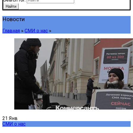
Найти
Новости
Главная
»
СМИ о нас
»
21
Янв
СМИ о нас