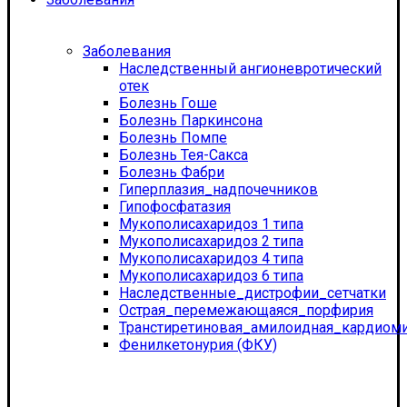
Заболевания
Наследственный ангионевротический
отек
Болезнь Гоше
Болезнь Паркинсона
Болезнь Помпе
Болезнь Тея-Сакса
Болезнь Фабри
Гиперплазия_надпочечников
Гипофосфатазия
Мукополисахаридоз 1 типа
Мукополисахаридоз 2 типа
Мукополисахаридоз 4 типа
Мукополисахаридоз 6 типа
Наследственные_дистрофии_сетчатки
Острая_перемежающаяся_порфирия
Транстиретиновая_амилоидная_кардиом
Фенилкетонурия (ФКУ)