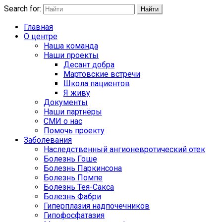
Search for:
Найти
Главная
О центре
Наша команда
Наши проекты
Десант добра
Мартовские встречи
Школа пациентов
Я живу
Документы
Наши партнёры
СМИ о нас
Помочь проекту
Заболевания
Наследственный ангионевротический отек
Болезнь Гоше
Болезнь Паркинсона
Болезнь Помпе
Болезнь Тея-Сакса
Болезнь Фабри
Гиперплазия надпочечников
Гипофосфатазия