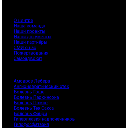
О нас
О центре
Наша команда
Наши проекты
Наши документы
Наши партнёры
СМИ о нас
Пожертвования
Самоадвокат
Заболевания
Амовроз Лебера
Ангионевратический отек
Болезнь Гоше
Болезнь Паркинсона
Болезнь Помпе
Болезнь Тея Сакса
Болезнь Фабри
Гиперплазия надпочечников
Гипофосфатазия