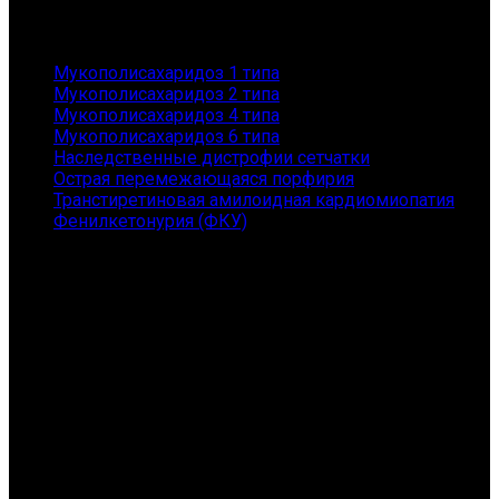
Заболевания
Мукополисахаридоз 1 типа
Мукополисахаридоз 2 типа
Мукополисахаридоз 4 типа
Мукополисахаридоз 6 типа
Наследственные дистрофии сетчатки
Острая перемежающаяся порфирия
Транстиретиновая амилоидная кардиомиопатия
Фенилкетонурия (ФКУ)
Контакты
АНО "ГЕНОМ" - помощь пациентам с редкими
заболеваниями и их семьям
Санкт-Петербург, Приморский пр., 149, 167
Телефон: 8 (800) 101-36-54
E-mail: orphangenom@yandex.ru