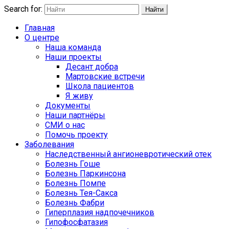
Search for:
Найти
Главная
О центре
Наша команда
Наши проекты
Десант добра
Мартовские встречи
Школа пациентов
Я живу
Документы
Наши партнёры
СМИ о нас
Помочь проекту
Заболевания
Наследственный ангионевротический отек
Болезнь Гоше
Болезнь Паркинсона
Болезнь Помпе
Болезнь Тея-Сакса
Болезнь Фабри
Гиперплазия надпочечников
Гипофосфатазия