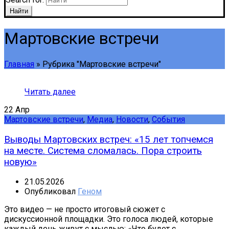
Найти
Мартовские встречи
Главная
»
Рубрика "Мартовские встречи"
Читать далее
22
Апр
Мартовские встречи
,
Медиа
,
Новости
,
События
Выводы Мартовских встреч: «15 лет топчемся
на месте. Система сломалась. Пора строить
новую»
21.05.2026
Опубликовал
Геном
Это видео — не просто итоговый сюжет с
дискуссионной площадки. Это голоса людей, которые
каждый день живут с мыслью: «Что будет с