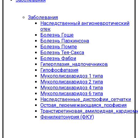
Заболевания
Наследственный ангионевротический
отек
Болезнь Гоше
Болезнь Паркинсона
Болезнь Помпе
Болезнь Тея-Сакса
Болезнь Фабри
Гиперплазия_надпочечников
Гипофосфатазия
Мукополисахаридоз 1 типа
Мукополисахаридоз 2 типа
Мукополисахаридоз 4 типа
Мукополисахаридоз 6 типа
Наследственные_дистрофии_сетчатки
Острая_перемежающаяся_порфирия
Транстиретиновая_амилоидная_кардиом
Фенилкетонурия (ФКУ)