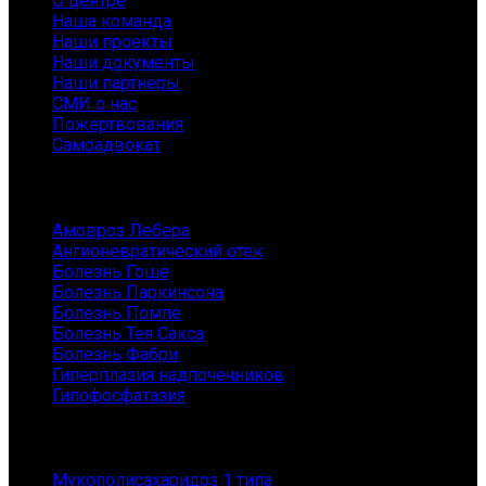
О центре
Наша команда
Наши проекты
Наши документы
Наши партнёры
СМИ о нас
Пожертвования
Самоадвокат
Заболевания
Амовроз Лебера
Ангионевратический отек
Болезнь Гоше
Болезнь Паркинсона
Болезнь Помпе
Болезнь Тея Сакса
Болезнь Фабри
Гиперплазия надпочечников
Гипофосфатазия
Заболевания
Мукополисахаридоз 1 типа