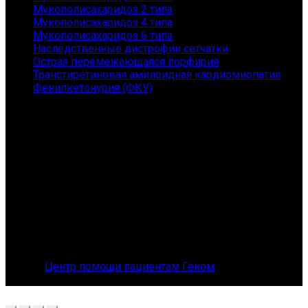
Мукополисахаридоз 2 типа
Мукополисахаридоз 4 типа
Мукополисахаридоз 6 типа
Наследственные дистрофии сетчатки
Острая перемежающаяся порфирия
Транстиретиновая амилоидная кардиомиопатия
Фенилкетонурия (ФКУ)
Контакты
АНО "ГЕНОМ" - помощь пациентам с редкими
заболеваниями и их семьям
Санкт-Петербург, Приморский пр., 149, 167
Телефон: 8 (800) 101-36-54
E-mail: orphangenom@yandex.ru
© 2026
Центр помощи пациентам Геном
. All rights
reserved