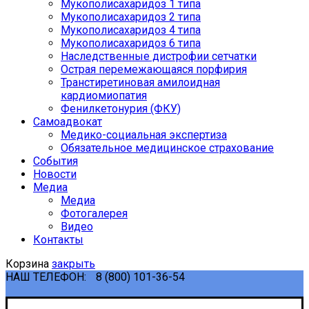
Мукополисахаридоз 1 типа
Мукополисахаридоз 2 типа
Мукополисахаридоз 4 типа
Мукополисахаридоз 6 типа
Наследственные дистрофии сетчатки
Острая перемежающаяся порфирия
Транстиретиновая амилоидная
кардиомиопатия
Фенилкетонурия (ФКУ)
Самоадвокат
Медико-социальная экспертиза
Обязательное медицинское страхование
События
Новости
Медиа
Медиа
Фотогалерея
Видео
Контакты
Корзина
закрыть
НАШ ТЕЛЕФОН:
8 (800) 101-36-54