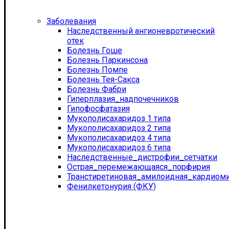
Заболевания
Наследственный ангионевротический
отек
Болезнь Гоше
Болезнь Паркинсона
Болезнь Помпе
Болезнь Тея-Сакса
Болезнь Фабри
Гиперплазия_надпочечников
Гипофосфатазия
Мукополисахаридоз 1 типа
Мукополисахаридоз 2 типа
Мукополисахаридоз 4 типа
Мукополисахаридоз 6 типа
Наследственные_дистрофии_сетчатки
Острая_перемежающаяся_порфирия
Транстиретиновая_амилоидная_кардиом
Фенилкетонурия (ФКУ)