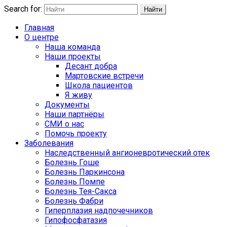
Search for:
Найти
Главная
О центре
Наша команда
Наши проекты
Десант добра
Мартовские встречи
Школа пациентов
Я живу
Документы
Наши партнёры
СМИ о нас
Помочь проекту
Заболевания
Наследственный ангионевротический отек
Болезнь Гоше
Болезнь Паркинсона
Болезнь Помпе
Болезнь Тея-Сакса
Болезнь Фабри
Гиперплазия надпочечников
Гипофосфатазия