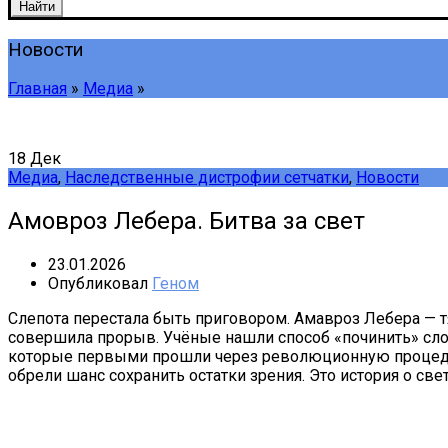
Найти
Новости
Главная
»
Медиа
»
18
Дек
Медиа
,
Наследственные дистрофии сетчатки
,
Новости
Амовроз Лебера. Битва за свет
23.01.2026
Опубликовал
Геном
Слепота перестала быть приговором. Амавроз Лебера — 
совершила прорыв. Учёные нашли способ «починить» сло
которые первыми прошли через революционную процедуру
обрели шанс сохранить остатки зрения. Это история о све