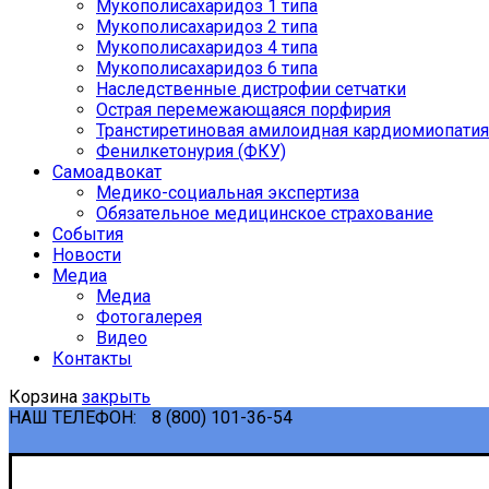
Мукополисахаридоз 1 типа
Мукополисахаридоз 2 типа
Мукополисахаридоз 4 типа
Мукополисахаридоз 6 типа
Наследственные дистрофии сетчатки
Острая перемежающаяся порфирия
Транстиретиновая амилоидная кардиомиопатия
Фенилкетонурия (ФКУ)
Самоадвокат
Медико-социальная экспертиза
Обязательное медицинское страхование
События
Новости
Медиа
Медиа
Фотогалерея
Видео
Контакты
Корзина
закрыть
НАШ ТЕЛЕФОН:
8 (800) 101-36-54