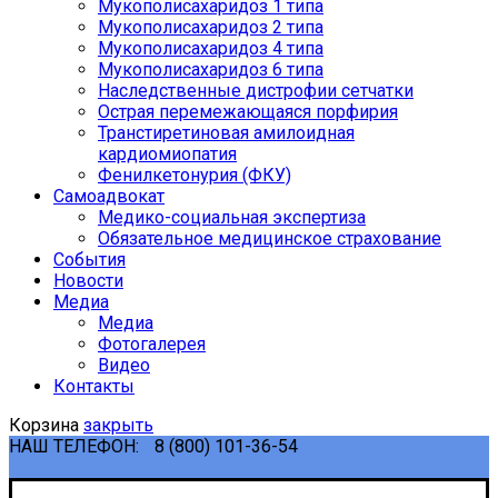
Мукополисахаридоз 1 типа
Мукополисахаридоз 2 типа
Мукополисахаридоз 4 типа
Мукополисахаридоз 6 типа
Наследственные дистрофии сетчатки
Острая перемежающаяся порфирия
Транстиретиновая амилоидная
кардиомиопатия
Фенилкетонурия (ФКУ)
Самоадвокат
Медико-социальная экспертиза
Обязательное медицинское страхование
События
Новости
Медиа
Медиа
Фотогалерея
Видео
Контакты
Корзина
закрыть
НАШ ТЕЛЕФОН:
8 (800) 101-36-54