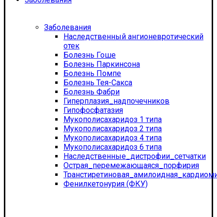
Заболевания
Наследственный ангионевротический
отек
Болезнь Гоше
Болезнь Паркинсона
Болезнь Помпе
Болезнь Тея-Сакса
Болезнь Фабри
Гиперплазия_надпочечников
Гипофосфатазия
Мукополисахаридоз 1 типа
Мукополисахаридоз 2 типа
Мукополисахаридоз 4 типа
Мукополисахаридоз 6 типа
Наследственные_дистрофии_сетчатки
Острая_перемежающаяся_порфирия
Транстиретиновая_амилоидная_кардиом
Фенилкетонурия (ФКУ)