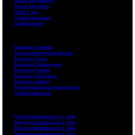
Наши документы
Наши партнёры
СМИ о нас
Пожертвования
Самоадвокат
Заболевания
Амовроз Лебера
Ангионевратический отек
Болезнь Гоше
Болезнь Паркинсона
Болезнь Помпе
Болезнь Тея Сакса
Болезнь Фабри
Гиперплазия надпочечников
Гипофосфатазия
Заболевания
Мукополисахаридоз 1 типа
Мукополисахаридоз 2 типа
Мукополисахаридоз 4 типа
Мукополисахаридоз 6 типа