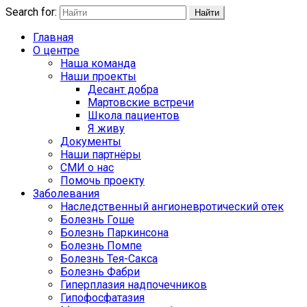
Search for:
Найти
Главная
О центре
Наша команда
Наши проекты
Десант добра
Мартовские встречи
Школа пациентов
Я живу
Документы
Наши партнёры
СМИ о нас
Помочь проекту
Заболевания
Наследственный ангионевротический отек
Болезнь Гоше
Болезнь Паркинсона
Болезнь Помпе
Болезнь Тея-Сакса
Болезнь Фабри
Гиперплазия надпочечников
Гипофосфатазия