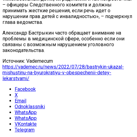
– офицеры Следственного комитета и должны
принимать жесткие решения, если речь идет о
нарушении прав детей с инвалидностью», – подчеркнул
глава ведомства.
Александр Бастрыкин часто обращает внимание на
проблемы в медицинской сфере, особенно если они
связаны с возможным нарушением уголовного
законодательства.
Источник: Vademecum
https://vademec.ru/news/2022/07/28/bastrykin-ukazal-
mishustinu-na-byurokratiyu-v-obespechenii-detey-
lekarstvami/
Facebook
X
Email
Odnoklassniki
WhatsApp
WhatsApp
VKontakte
Telegram