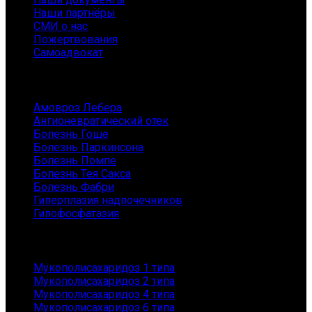
Наши партнёры
СМИ о нас
Пожертвования
Самоадвокат
Заболевания
Амовроз Лебера
Ангионевратический отек
Болезнь Гоше
Болезнь Паркинсона
Болезнь Помпе
Болезнь Тея Сакса
Болезнь Фабри
Гиперплазия надпочечников
Гипофосфатазия
Заболевания
Мукополисахаридоз 1 типа
Мукополисахаридоз 2 типа
Мукополисахаридоз 4 типа
Мукополисахаридоз 6 типа