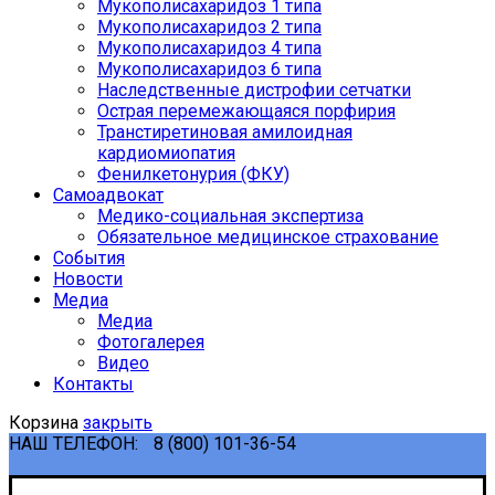
Мукополисахаридоз 1 типа
Мукополисахаридоз 2 типа
Мукополисахаридоз 4 типа
Мукополисахаридоз 6 типа
Наследственные дистрофии сетчатки
Острая перемежающаяся порфирия
Транстиретиновая амилоидная
кардиомиопатия
Фенилкетонурия (ФКУ)
Самоадвокат
Медико-социальная экспертиза
Обязательное медицинское страхование
События
Новости
Медиа
Медиа
Фотогалерея
Видео
Контакты
Корзина
закрыть
НАШ ТЕЛЕФОН:
8 (800) 101-36-54