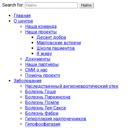
Search for:
Найти
Главная
О центре
Наша команда
Наши проекты
Десант добра
Мартовские встречи
Школа пациентов
Я живу
Документы
Наши партнёры
СМИ о нас
Помочь проекту
Заболевания
Наследственный ангионевротический отек
Болезнь Гоше
Болезнь Паркинсона
Болезнь Помпе
Болезнь Тея-Сакса
Болезнь Фабри
Гиперплазия надпочечников
Гипофосфатазия