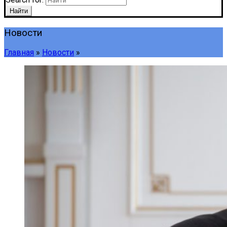
Найти
Новости
Главная
»
Новости
»