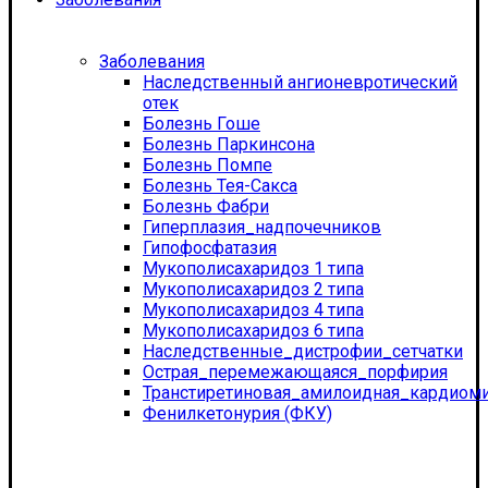
Заболевания
Наследственный ангионевротический
отек
Болезнь Гоше
Болезнь Паркинсона
Болезнь Помпе
Болезнь Тея-Сакса
Болезнь Фабри
Гиперплазия_надпочечников
Гипофосфатазия
Мукополисахаридоз 1 типа
Мукополисахаридоз 2 типа
Мукополисахаридоз 4 типа
Мукополисахаридоз 6 типа
Наследственные_дистрофии_сетчатки
Острая_перемежающаяся_порфирия
Транстиретиновая_амилоидная_кардиом
Фенилкетонурия (ФКУ)