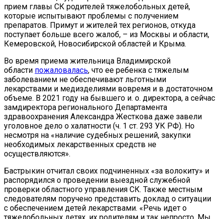
прием главы СК родителей тяжелобольных детей,
которые испытывают проблемы с получением
препаратов. Примут и жителей тех регионов, откуда
поступает больше всего жалоб, – из Москвы и области,
Кемеровской, Новосибирской областей и Крыма.
Во время приема жительница Владимирской
области
пожаловалась
, что ее ребенка с тяжелым
заболеванием не обеспечивают льготными
лекарствами и медизделиями вовремя и в достаточном
объеме. В 2021 году на бывшего и. о. директора, а сейчас
замдиректора регионального Департамента
здравоохранения Александра Жесткова даже завели
уголовное дело о халатности (ч. 1 ст. 293 УК РФ). Но
несмотря на «наличие судебных решений, закупки
необходимых лекарственных средств не
осуществляются».
Бастрыкин отчитал своих подчиненных «за волокиту» и
распорядился о проведении выездной служебной
проверки областного управления СК. Также местным
следователям поручено представить доклад о ситуации
с обеспечением детей лекарствами. «Речь идет о
тяжелобольных детях, их родителям и так непросто. Мы