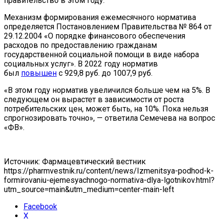
правительство в этом году.
Механизм формирования ежемесячного норматива
определяется П
остановлением Правительства № 864 от
29.12.2004 «О порядке финансового обеспечения
расходов по предоставлению гражданам
государственной социальной помощи в виде набора
социальных услуг». В 2022 году норматив
был
повышен
с 929,8 руб. до 1007,9 руб.
«В этом году норматив увеличился больше чем на 5%. В
следующем он вырастет в зависимости от роста
потребительских цен, может быть, на 10%. Пока нельзя
спрогнозировать точно», — ответила Семечева на вопрос
«ФВ».
Источник: Фармацевтический вестник
https://pharmvestnik.ru/content/news/Izmenitsya-podhod-k-
formirovaniu-ejemesyachnogo-normativa-dlya-lgotnikov.html?
utm_source=main&utm_medium=center-main-left
Facebook
X