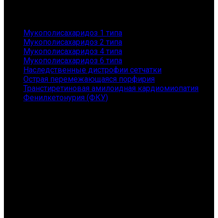
Заболевания
Мукополисахаридоз 1 типа
Мукополисахаридоз 2 типа
Мукополисахаридоз 4 типа
Мукополисахаридоз 6 типа
Наследственные дистрофии сетчатки
Острая перемежающаяся порфирия
Транстиретиновая амилоидная кардиомиопатия
Фенилкетонурия (ФКУ)
Контакты
АНО "ГЕНОМ" - помощь пациентам с редкими
заболеваниями и их семьям
Санкт-Петербург, Приморский пр., 149, 167
Телефон: 8 (800) 101-36-54
E-mail: orphangenom@yandex.ru