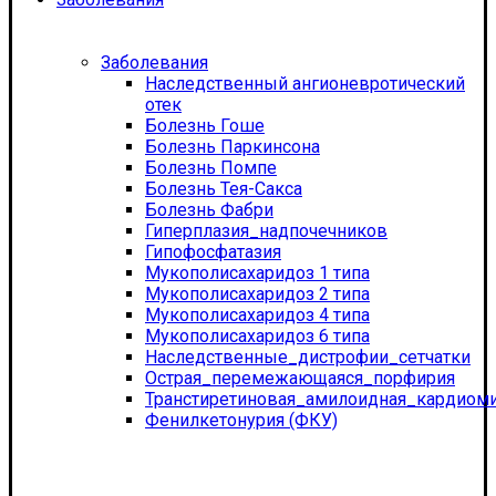
Заболевания
Наследственный ангионевротический
отек
Болезнь Гоше
Болезнь Паркинсона
Болезнь Помпе
Болезнь Тея-Сакса
Болезнь Фабри
Гиперплазия_надпочечников
Гипофосфатазия
Мукополисахаридоз 1 типа
Мукополисахаридоз 2 типа
Мукополисахаридоз 4 типа
Мукополисахаридоз 6 типа
Наследственные_дистрофии_сетчатки
Острая_перемежающаяся_порфирия
Транстиретиновая_амилоидная_кардиом
Фенилкетонурия (ФКУ)