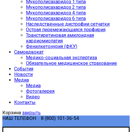
Мукополисахаридоз 1 типа
Мукополисахаридоз 2 типа
Мукополисахаридоз 4 типа
Мукополисахаридоз 6 типа
Наследственные дистрофии сетчатки
Острая перемежающаяся порфирия
Транстиретиновая амилоидная
кардиомиопатия
Фенилкетонурия (ФКУ)
Самоадвокат
Медико-социальная экспертиза
Обязательное медицинское страхование
События
Новости
Медиа
Медиа
Фотогалерея
Видео
Контакты
Корзина
закрыть
НАШ ТЕЛЕФОН:
8 (800) 101-36-54