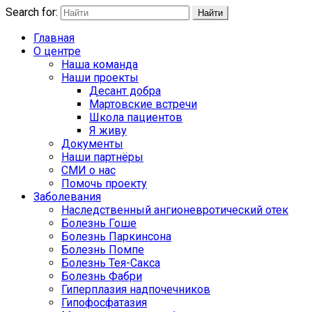
Search for:
Найти
Главная
О центре
Наша команда
Наши проекты
Десант добра
Мартовские встречи
Школа пациентов
Я живу
Документы
Наши партнёры
СМИ о нас
Помочь проекту
Заболевания
Наследственный ангионевротический отек
Болезнь Гоше
Болезнь Паркинсона
Болезнь Помпе
Болезнь Тея-Сакса
Болезнь Фабри
Гиперплазия надпочечников
Гипофосфатазия