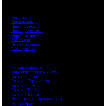
О нас
О центре
Наша команда
Наши проекты
Наши документы
Наши партнёры
СМИ о нас
Пожертвования
Самоадвокат
Заболевания
Амовроз Лебера
Ангионевратический отек
Болезнь Гоше
Болезнь Паркинсона
Болезнь Помпе
Болезнь Тея Сакса
Болезнь Фабри
Гиперплазия надпочечников
Гипофосфатазия