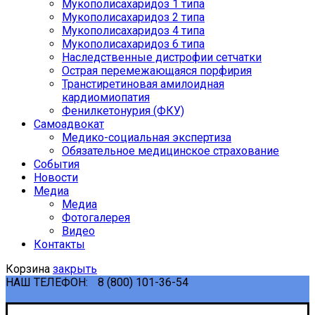
Мукополисахаридоз 1 типа
Мукополисахаридоз 2 типа
Мукополисахаридоз 4 типа
Мукополисахаридоз 6 типа
Наследственные дистрофии сетчатки
Острая перемежающаяся порфирия
Транстиретиновая амилоидная
кардиомиопатия
Фенилкетонурия (ФКУ)
Самоадвокат
Медико-социальная экспертиза
Обязательное медицинское страхование
События
Новости
Медиа
Медиа
Фотогалерея
Видео
Контакты
Корзина
закрыть
НАШ ТЕЛЕФОН:
8 (800) 101-36-54