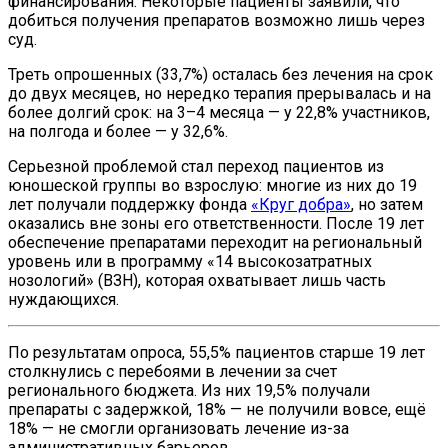
финансирования. Некоторые пациенты заявили, что
добиться получения препаратов возможно лишь через
суд.
Треть опрошенных (33,7%) осталась без лечения на срок
до двух месяцев, но нередко терапия прерывалась и на
более долгий срок: на 3–4 месяца — у 22,8% участников,
на полгода и более — у 32,6%.
Серьезной проблемой стал переход пациентов из
юношеской группы во взрослую: многие из них до 19
лет получали поддержку фонда
«Круг добра»
, но затем
оказались вне зоны его ответственности. После 19 лет
обеспечение препаратами переходит на региональный
уровень или в программу «14 высокозатратных
нозологий» (ВЗН), которая охватывает лишь часть
нуждающихся.
По результатам опроса, 55,5% пациентов старше 19 лет
столкнулись с перебоями в лечении за счет
регионального бюджета. Из них 19,5% получали
препараты с задержкой, 18% — не получили вовсе, ещё
18% — не смогли организовать лечение из-за
административных барьеров.