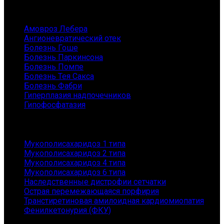
Заболевания
Амовроз Лебера
Ангионевратический отек
Болезнь Гоше
Болезнь Паркинсона
Болезнь Помпе
Болезнь Тея Сакса
Болезнь Фабри
Гиперплазия надпочечников
Гипофосфатазия
Заболевания
Мукополисахаридоз 1 типа
Мукополисахаридоз 2 типа
Мукополисахаридоз 4 типа
Мукополисахаридоз 6 типа
Наследственные дистрофии сетчатки
Острая перемежающаяся порфирия
Транстиретиновая амилоидная кардиомиопатия
Фенилкетонурия (ФКУ)