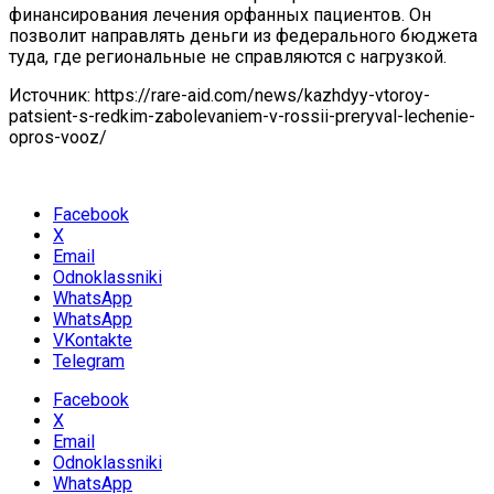
финансирования лечения орфанных пациентов. Он
позволит направлять деньги из федерального бюджета
туда, где региональные не справляются с нагрузкой.
Источник: https://rare-aid.com/news/kazhdyy-vtoroy-
patsient-s-redkim-zabolevaniem-v-rossii-preryval-lechenie-
opros-vooz/
Facebook
X
Email
Odnoklassniki
WhatsApp
WhatsApp
VKontakte
Telegram
Facebook
X
Email
Odnoklassniki
WhatsApp