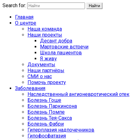
Search for:
Найти
Главная
О центре
Наша команда
Наши проекты
Десант добра
Мартовские встречи
Школа пациентов
Я живу
Документы
Наши партнёры
СМИ о нас
Помочь проекту
Заболевания
Наследственный ангионевротический отек
Болезнь Гоше
Болезнь Паркинсона
Болезнь Помпе
Болезнь Тея-Сакса
Болезнь Фабри
Гиперплазия надпочечников
Гипофосфатазия