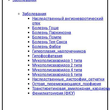
Заболевания
Наследственный ангионевротический
отек
Болезнь Гоше
Болезнь Паркинсона
Болезнь Помпе
Болезнь Тея-Сакса
Болезнь Фабри
Гиперплазия_надпочечников
Гипофосфатазия
Мукополисахаридоз 1 типа
Мукополисахаридоз 2 типа
Мукополисахаридоз 4 типа
Мукополисахаридоз 6 типа
Наследственные_дистрофии_сетчатки
Острая_перемежающаяся_порфирия
Транстиретиновая_амилоидная_кардиом
Фенилкетонурия (ФКУ)