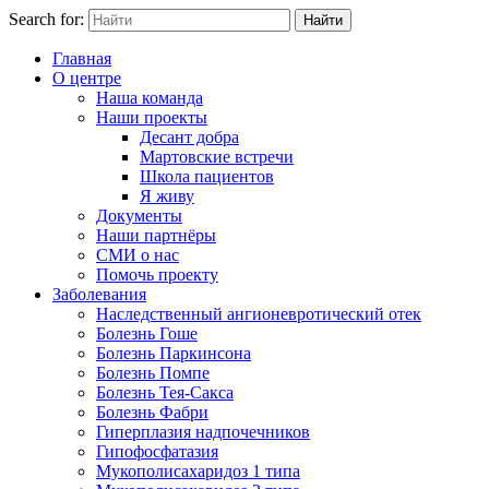
Search for:
Найти
Главная
О центре
Наша команда
Наши проекты
Десант добра
Мартовские встречи
Школа пациентов
Я живу
Документы
Наши партнёры
СМИ о нас
Помочь проекту
Заболевания
Наследственный ангионевротический отек
Болезнь Гоше
Болезнь Паркинсона
Болезнь Помпе
Болезнь Тея-Сакса
Болезнь Фабри
Гиперплазия надпочечников
Гипофосфатазия
Мукополисахаридоз 1 типа