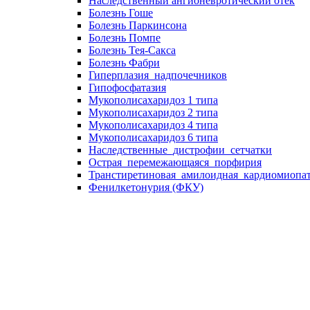
Наследственный ангионевротический отек
Болезнь Гоше
Болезнь Паркинсона
Болезнь Помпе
Болезнь Тея-Сакса
Болезнь Фабри
Гиперплазия_надпочечников
Гипофосфатазия
Мукополисахаридоз 1 типа
Мукополисахаридоз 2 типа
Мукополисахаридоз 4 типа
Мукополисахаридоз 6 типа
Наследственные_дистрофии_сетчатки
Острая_перемежающаяся_порфирия
Транстиретиновая_амилоидная_кардиомиопа
Фенилкетонурия (ФКУ)