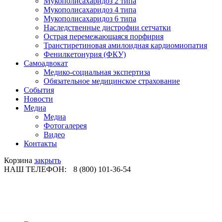
Мукополисахаридоз 2 типа
Мукополисахаридоз 4 типа
Мукополисахаридоз 6 типа
Наследственные дистрофии сетчатки
Острая перемежающаяся порфирия
Транстиретиновая амилоидная кардиомиопатия
Фенилкетонурия (ФКУ)
Самоадвокат
Медико-социальная экспертиза
Обязательное медицинское страхование
События
Новости
Медиа
Медиа
Фотогалерея
Видео
Контакты
Корзина
закрыть
НАШ ТЕЛЕФОН:
8 (800) 101-36-54