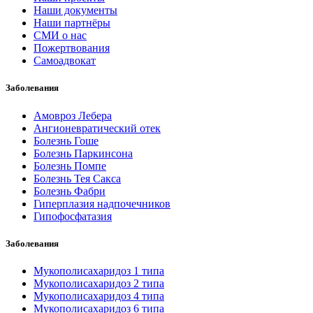
Наши документы
Наши партнёры
СМИ о нас
Пожертвования
Самоадвокат
Заболевания
Амовроз Лебера
Ангионевратический отек
Болезнь Гоше
Болезнь Паркинсона
Болезнь Помпе
Болезнь Тея Сакса
Болезнь Фабри
Гиперплазия надпочечников
Гипофосфатазия
Заболевания
Мукополисахаридоз 1 типа
Мукополисахаридоз 2 типа
Мукополисахаридоз 4 типа
Мукополисахаридоз 6 типа