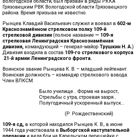
Вологодской области, был призван в ряды РККА
Грязовецким РВК Вологодской области Грязовецкого
района. Время призыва не известно.
Рынцев Клавдий Васильевич служил и воевал в​
602-м
Краснознамённом стрелковом полку 109-й
стрелковой дивизии​
(полное название
​ — 109-я
стрелковая Ленинградская Краснознамённая
дивизия,​
командующий – генерал-майор
​ Трушкин Н. А.
)
Дивизия входила в состав​
109-го стрелкового корпуса
21-й армии Ленинградского фронта.
Воинское звание Рынцева К. В. – младший лейтенант.
Воинская должность – командир стрелкового взвода.
Член ВЛКСМ.
​ ​ ​ ​ ​ ​ ​ ​ ​ ​ ​ ​ ​ ​ ​ ​ ​ ​ ​ ​ ​ ​ ​ ​ ​ ​ ​ ​ ​ ​ Было училище… Форма на вырост,
​ ​ ​ ​ ​ ​ ​ ​ ​ ​ ​ ​ ​ ​ ​ ​ ​ ​ ​ ​ ​ ​ ​ ​ ​ ​ ​ ​ ​ ​ Стрельбы с утра, строевая зазря…
​ ​ ​ ​ ​ ​ ​ ​ ​ ​ ​ ​ ​ ​ ​ ​ ​ ​ ​ ​ ​ ​ ​ ​ ​ ​ ​ ​ ​ ​ Полугодичный ускоренный выпуск…
​ ​ ​ ​ ​ ​ ​ ​ ​ ​ ​ ​ ​ ​ ​ ​ ​ ​ ​ ​ ​ ​ ​ ​ ​ ​ ​ ​ ​ ​ ​ ​ ​ ​ ​ ​ ​ ​ ​ ​ ​ ​ ​ ​ ​ ​ ​ ​ ​ ​ ​ (Р. Рождественский)​
109-я сд,​
в которой находился Рынцев К. В., в июне
1944 года участвовала в​
Выборгской наступательной
операции
​ и вела бои на Карельском перешейке с