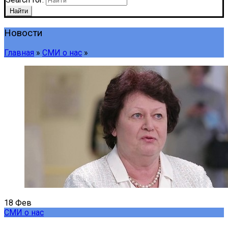
Найти
Новости
Главная
»
СМИ о нас
»
18
Фев
СМИ о нас