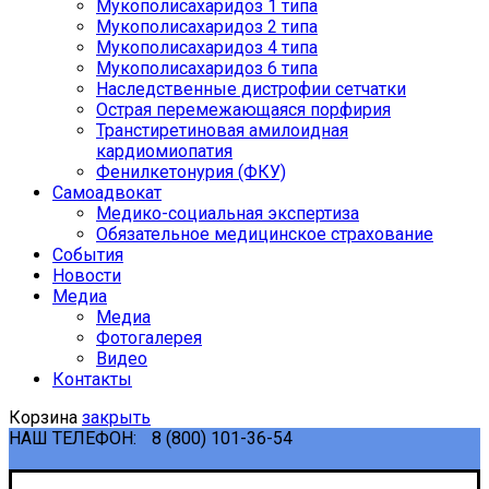
Мукополисахаридоз 1 типа
Мукополисахаридоз 2 типа
Мукополисахаридоз 4 типа
Мукополисахаридоз 6 типа
Наследственные дистрофии сетчатки
Острая перемежающаяся порфирия
Транстиретиновая амилоидная
кардиомиопатия
Фенилкетонурия (ФКУ)
Самоадвокат
Медико-социальная экспертиза
Обязательное медицинское страхование
События
Новости
Медиа
Медиа
Фотогалерея
Видео
Контакты
Корзина
закрыть
НАШ ТЕЛЕФОН:
8 (800) 101-36-54