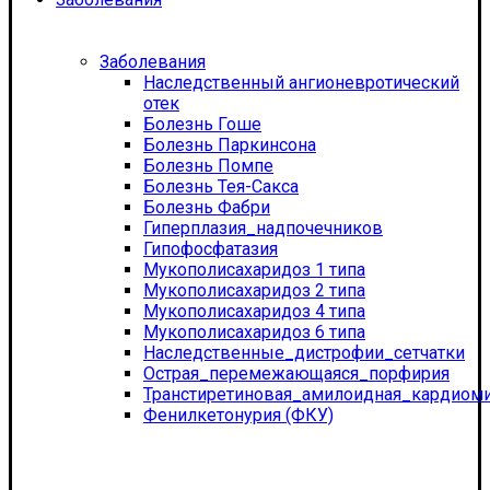
Заболевания
Наследственный ангионевротический
отек
Болезнь Гоше
Болезнь Паркинсона
Болезнь Помпе
Болезнь Тея-Сакса
Болезнь Фабри
Гиперплазия_надпочечников
Гипофосфатазия
Мукополисахаридоз 1 типа
Мукополисахаридоз 2 типа
Мукополисахаридоз 4 типа
Мукополисахаридоз 6 типа
Наследственные_дистрофии_сетчатки
Острая_перемежающаяся_порфирия
Транстиретиновая_амилоидная_кардиом
Фенилкетонурия (ФКУ)