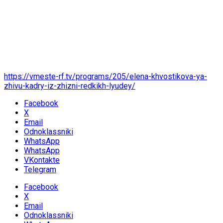
https://vmeste-rf.tv/programs/205/elena-khvostikova-ya-
zhivu-kadry-iz-zhizni-redkikh-lyudey/
Facebook
X
Email
Odnoklassniki
WhatsApp
WhatsApp
VKontakte
Telegram
Facebook
X
Email
Odnoklassniki