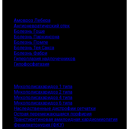
Заболевания
Амовроз Лебера
Ангионевратический отек
Болезнь Гоше
Болезнь Паркинсона
Болезнь Помпе
Болезнь Тея Сакса
Болезнь Фабри
Гиперплазия надпочечников
Гипофосфатазия
Заболевания
Мукополисахаридоз 1 типа
Мукополисахаридоз 2 типа
Мукополисахаридоз 4 типа
Мукополисахаридоз 6 типа
Наследственные дистрофии сетчатки
Острая перемежающаяся порфирия
Транстиретиновая амилоидная кардиомиопатия
Фенилкетонурия (ФКУ)