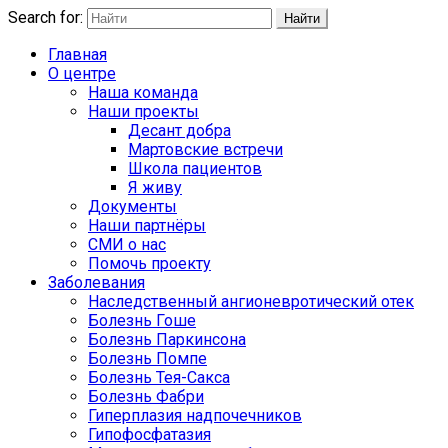
Search for:
Найти
Главная
О центре
Наша команда
Наши проекты
Десант добра
Мартовские встречи
Школа пациентов
Я живу
Документы
Наши партнёры
СМИ о нас
Помочь проекту
Заболевания
Наследственный ангионевротический отек
Болезнь Гоше
Болезнь Паркинсона
Болезнь Помпе
Болезнь Тея-Сакса
Болезнь Фабри
Гиперплазия надпочечников
Гипофосфатазия