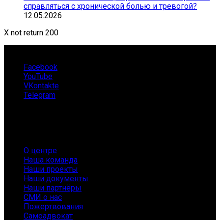
справляться с хронической болью и тревогой?
12.05.2026
X not return 200
Facebook
YouTube
VKontakte
Telegram
О нас
О центре
Наша команда
Наши проекты
Наши документы
Наши партнёры
СМИ о нас
Пожертвования
Самоадвокат