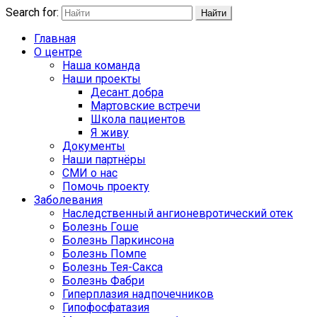
Search for:
Найти
Главная
О центре
Наша команда
Наши проекты
Десант добра
Мартовские встречи
Школа пациентов
Я живу
Документы
Наши партнёры
СМИ о нас
Помочь проекту
Заболевания
Наследственный ангионевротический отек
Болезнь Гоше
Болезнь Паркинсона
Болезнь Помпе
Болезнь Тея-Сакса
Болезнь Фабри
Гиперплазия надпочечников
Гипофосфатазия