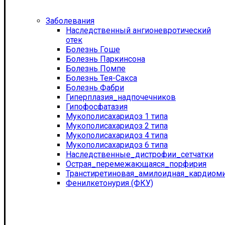
Заболевания
Наследственный ангионевротический
отек
Болезнь Гоше
Болезнь Паркинсона
Болезнь Помпе
Болезнь Тея-Сакса
Болезнь Фабри
Гиперплазия_надпочечников
Гипофосфатазия
Мукополисахаридоз 1 типа
Мукополисахаридоз 2 типа
Мукополисахаридоз 4 типа
Мукополисахаридоз 6 типа
Наследственные_дистрофии_сетчатки
Острая_перемежающаяся_порфирия
Транстиретиновая_амилоидная_кардиом
Фенилкетонурия (ФКУ)