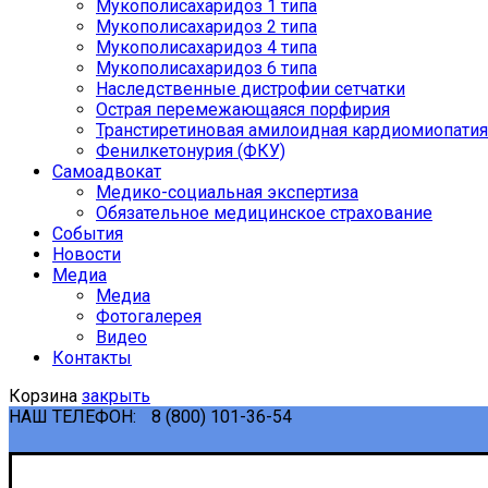
Мукополисахаридоз 1 типа
Мукополисахаридоз 2 типа
Мукополисахаридоз 4 типа
Мукополисахаридоз 6 типа
Наследственные дистрофии сетчатки
Острая перемежающаяся порфирия
Транстиретиновая амилоидная кардиомиопатия
Фенилкетонурия (ФКУ)
Самоадвокат
Медико-социальная экспертиза
Обязательное медицинское страхование
События
Новости
Медиа
Медиа
Фотогалерея
Видео
Контакты
Корзина
закрыть
НАШ ТЕЛЕФОН:
8 (800) 101-36-54