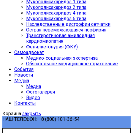
Мукополисахаридоз 1 типа
Мукополисахаридоз 2 типа
Мукополисахаридоз 4 типа
Мукополисахаридоз 6 типа
Наследственные дистрофии сетчатки
Острая перемежающаяся порфирия
Транстиретиновая амилоидная
кардиомиопатия
Фенилкетонурия (ФКУ)
Самоадвокат
Медико-социальная экспертиза
Обязательное медицинское страхование
События
Новости
Медиа
Медиа
Фотогалерея
Видео
Контакты
Корзина
закрыть
НАШ ТЕЛЕФОН:
8 (800) 101-36-54