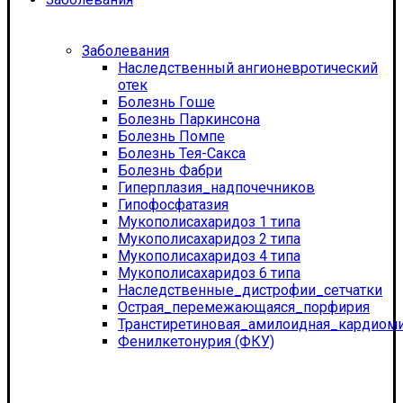
Заболевания
Наследственный ангионевротический
отек
Болезнь Гоше
Болезнь Паркинсона
Болезнь Помпе
Болезнь Тея-Сакса
Болезнь Фабри
Гиперплазия_надпочечников
Гипофосфатазия
Мукополисахаридоз 1 типа
Мукополисахаридоз 2 типа
Мукополисахаридоз 4 типа
Мукополисахаридоз 6 типа
Наследственные_дистрофии_сетчатки
Острая_перемежающаяся_порфирия
Транстиретиновая_амилоидная_кардиом
Фенилкетонурия (ФКУ)