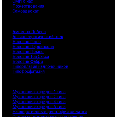
СМИ о нас
Пожертвования
Самоадвокат
Заболевания
Амовроз Лебера
Ангионевратический отек
Болезнь Гоше
Болезнь Паркинсона
Болезнь Помпе
Болезнь Тея Сакса
Болезнь Фабри
Гиперплазия надпочечников
Гипофосфатазия
Заболевания
Мукополисахаридоз 1 типа
Мукополисахаридоз 2 типа
Мукополисахаридоз 4 типа
Мукополисахаридоз 6 типа
Наследственные дистрофии сетчатки
Острая перемежающаяся порфирия