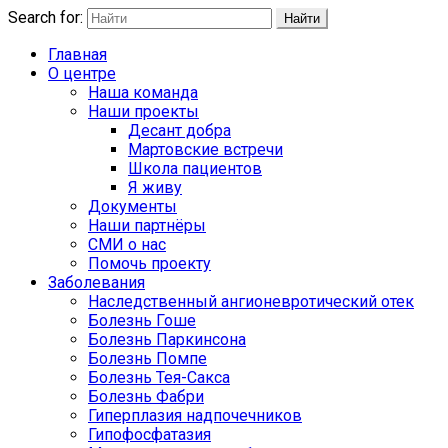
Search for:
Найти
Главная
О центре
Наша команда
Наши проекты
Десант добра
Мартовские встречи
Школа пациентов
Я живу
Документы
Наши партнёры
СМИ о нас
Помочь проекту
Заболевания
Наследственный ангионевротический отек
Болезнь Гоше
Болезнь Паркинсона
Болезнь Помпе
Болезнь Тея-Сакса
Болезнь Фабри
Гиперплазия надпочечников
Гипофосфатазия