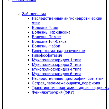
Заболевания
Наследственный ангионевротический
отек
Болезнь Гоше
Болезнь Паркинсона
Болезнь Помпе
Болезнь Тея-Сакса
Болезнь Фабри
Гиперплазия_надпочечников
Гипофосфатазия
Мукополисахаридоз 1 типа
Мукополисахаридоз 2 типа
Мукополисахаридоз 4 типа
Мукополисахаридоз 6 типа
Наследственные_дистрофии_сетчатки
Острая_перемежающаяся_порфирия
Транстиретиновая_амилоидная_кардиом
Фенилкетонурия (ФКУ)