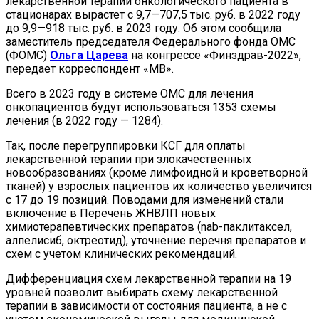
лекарственной терапии онкологического пациента в
стационарах вырастет с 9,7—707,5 тыс. руб. в 2022 году
до 9,9—918 тыс. руб. в 2023 году. Об этом сообщила
заместитель председателя Федерального фонда ОМС
(ФОМС)
Ольга Царева
на конгрессе «Финздрав-2022»,
передает корреспондент «МВ».
Всего в 2023 году в системе ОМС для лечения
онкопациентов будут использоваться 1353 схемы
лечения (в 2022 году — 1284).
Так, после перегруппировки КСГ для оплаты
лекарственной терапии при злокачественных
новообразованиях (кроме лимфоидной и кроветворной
тканей) у взрослых пациентов их количество увеличится
с 17 до 19 позиций. Поводами для изменений стали
включение в Перечень ЖНВЛП новых
химиотерапевтических препаратов
(nab-
паклитаксел,
алпелисиб, октреотид),
уточнение перечня препаратов и
схем с учетом клинических рекомендаций.
Дифференциация схем лекарственной терапии на 19
уровней позволит выбирать схему лекарственной
терапии в зависимости от состояния пациента, а не с