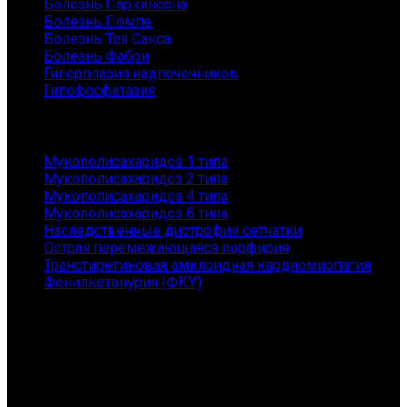
Болезнь Паркинсона
Болезнь Помпе
Болезнь Тея Сакса
Болезнь Фабри
Гиперплазия надпочечников
Гипофосфатазия
Заболевания
Мукополисахаридоз 1 типа
Мукополисахаридоз 2 типа
Мукополисахаридоз 4 типа
Мукополисахаридоз 6 типа
Наследственные дистрофии сетчатки
Острая перемежающаяся порфирия
Транстиретиновая амилоидная кардиомиопатия
Фенилкетонурия (ФКУ)
Контакты
АНО "ГЕНОМ" - помощь пациентам с редкими
заболеваниями и их семьям