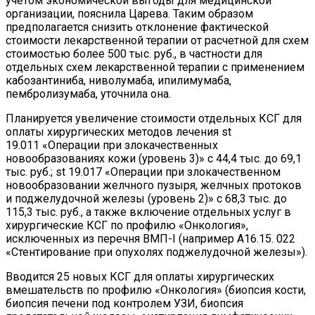
учетом экономической выгоды для медицинской
организации, пояснила Царева. Таким образом
предполагается снизить отклонение фактической
стоимости лекарственной терапии от расчетной для схем
стоимостью более 500 тыс. руб., в частности для
отдельных схем лекарственной терапии с применением
кабозантиниба, ниволумаба, ипилимумаба,
пембролизумаба, уточнила она.
Планируется у
величение стоимости отдельных КСГ для
оплаты хирургических методов лечения
st
19.011
«Операции при злокачественных
новообразованиях кожи (уровень 3)» с 44,4 тыс. до 69,1
тыс. руб.;
s
t 19.017 «Операции при злокачественном
новообразовании желчного пузыря, желчных протоков
и поджелудочной железы (уровень 2)» с 68,3 тыс. до
115,3 тыс. руб., а также включение отдельных услуг в
хирургические КСГ по профилю «Онкология»,
исключенных из перечня ВМП-
I
(например А16.15. 022
«Стентирование при опухолях поджелудочной железы»).
Вводится
25 новых КСГ для оплаты хирургических
вмешательств по профилю «Онкология» (биопсия кости,
биопсия печени под контролем УЗИ, биопсия