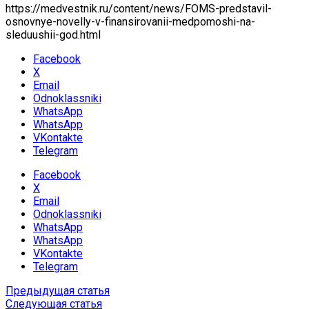
https://medvestnik.ru/content/news/FOMS-predstavil-
osnovnye-novelly-v-finansirovanii-medpomoshi-na-
sleduushii-god.html
Facebook
X
Email
Odnoklassniki
WhatsApp
WhatsApp
VKontakte
Telegram
Facebook
X
Email
Odnoklassniki
WhatsApp
WhatsApp
VKontakte
Telegram
Предыдущая статья
Следующая статья