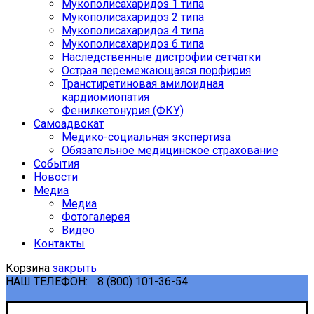
Мукополисахаридоз 1 типа
Мукополисахаридоз 2 типа
Мукополисахаридоз 4 типа
Мукополисахаридоз 6 типа
Наследственные дистрофии сетчатки
Острая перемежающаяся порфирия
Транстиретиновая амилоидная
кардиомиопатия
Фенилкетонурия (ФКУ)
Самоадвокат
Медико-социальная экспертиза
Обязательное медицинское страхование
События
Новости
Медиа
Медиа
Фотогалерея
Видео
Контакты
Корзина
закрыть
НАШ ТЕЛЕФОН:
8 (800) 101-36-54