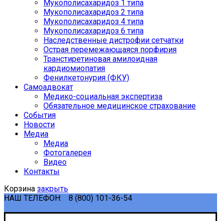
Мукополисахаридоз 1 типа
Мукополисахаридоз 2 типа
Мукополисахаридоз 4 типа
Мукополисахаридоз 6 типа
Наследственные дистрофии сетчатки
Острая перемежающаяся порфирия
Транстиретиновая амилоидная
кардиомиопатия
Фенилкетонурия (ФКУ)
Самоадвокат
Медико-социальная экспертиза
Обязательное медицинское страхование
События
Новости
Медиа
Медиа
Фотогалерея
Видео
Контакты
Корзина
закрыть
НАШ ТЕЛЕФОН:
8 (800) 101-36-54