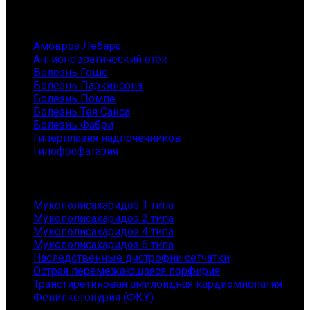
Заболевания
Амовроз Лебера
Ангионевратический отек
Болезнь Гоше
Болезнь Паркинсона
Болезнь Помпе
Болезнь Тея Сакса
Болезнь Фабри
Гиперплазия надпочечников
Гипофосфатазия
Заболевания
Мукополисахаридоз 1 типа
Мукополисахаридоз 2 типа
Мукополисахаридоз 4 типа
Мукополисахаридоз 6 типа
Наследственные дистрофии сетчатки
Острая перемежающаяся порфирия
Транстиретиновая амилоидная кардиомиопатия
Фенилкетонурия (ФКУ)