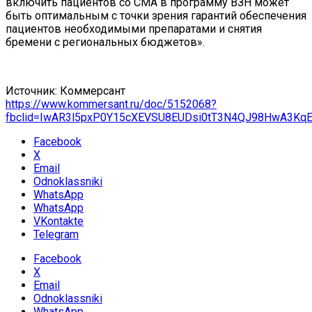
включить пациентов со СМА в программу ВЗН может
быть оптимальным с точки зрения гарантий обеспечения
пациентов необходимыми препаратами и снятия
бремени с региональных бюджетов».
Источник: Коммерсант
https://www.kommersant.ru/doc/5152068?
fbclid=IwAR3l5pxP0Y15cXEVSU8EUDsi0tT3N4QJ98HwA3Kq
Facebook
X
Email
Odnoklassniki
WhatsApp
WhatsApp
VKontakte
Telegram
Facebook
X
Email
Odnoklassniki
WhatsApp