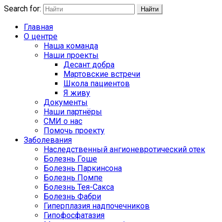
Search for:
Найти
Главная
О центре
Наша команда
Наши проекты
Десант добра
Мартовские встречи
Школа пациентов
Я живу
Документы
Наши партнёры
СМИ о нас
Помочь проекту
Заболевания
Наследственный ангионевротический отек
Болезнь Гоше
Болезнь Паркинсона
Болезнь Помпе
Болезнь Тея-Сакса
Болезнь Фабри
Гиперплазия надпочечников
Гипофосфатазия