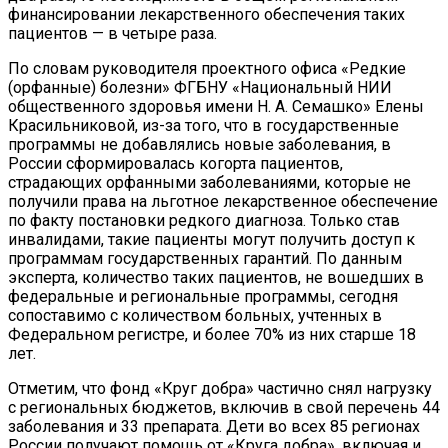
финансировании лекарственного обеспечения таких
пациентов — в четыре раза.
По словам руководителя проектного офиса «Редкие
(орфанные) болезни» ФГБНУ «Национальный НИИ
общественного здоровья имени Н. А. Семашко» Елены
Красильниковой, из-за того, что в государственные
программы не добавлялись новые заболевания, в
России сформировалась когорта пациентов,
страдающих орфанными заболеваниями, которые не
получили права на льготное лекарственное обеспечение
по факту постановки редкого диагноза. Только став
инвалидами, такие пациенты могут получить доступ к
программам государственных гарантий. По данным
эксперта, количество таких пациентов, не вошедших в
федеральные и региональные программы, сегодня
сопоставимо с количеством больных, учтенных в
Федеральном регистре, и более 70% из них старше 18
лет.
Отметим, что фонд «Круг добра» частично снял нагрузку
с региональных бюджетов, включив в свой перечень 44
заболевания и 33 препарата. Дети во всех 85 регионах
России получают помощь от «Круга добра», включая и