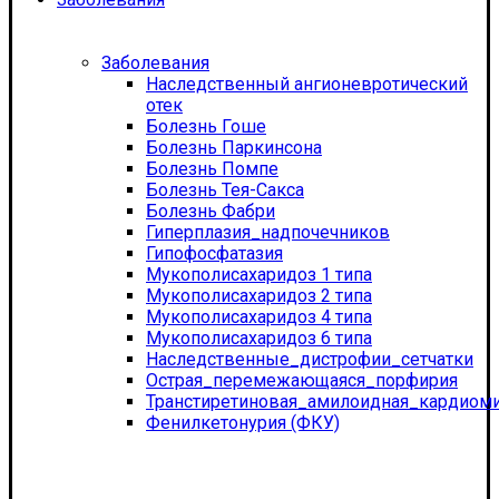
Заболевания
Наследственный ангионевротический
отек
Болезнь Гоше
Болезнь Паркинсона
Болезнь Помпе
Болезнь Тея-Сакса
Болезнь Фабри
Гиперплазия_надпочечников
Гипофосфатазия
Мукополисахаридоз 1 типа
Мукополисахаридоз 2 типа
Мукополисахаридоз 4 типа
Мукополисахаридоз 6 типа
Наследственные_дистрофии_сетчатки
Острая_перемежающаяся_порфирия
Транстиретиновая_амилоидная_кардиом
Фенилкетонурия (ФКУ)