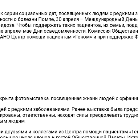
 к серии социальных дат, посвященных людям с редкими 
ости о болезни Помпе, 30 апреля – Международный День 
озе. Чтобы поддержать таких пациентов, их семьи, подд
щие апреле-мае Дни осведомленности, Комиссия Обществе
е АНО Центр помощи пациентам «Геном» и при поддержке Ф
открыта фотовыставка, посвященная жизни людей с орфан
ей с редкими заболеваниями. Ранее выставка была предс
рованы, ответственны, находят силы преодолевать трудност
вым людям.
друзьями и коллегами из Центра помощи пациентам «Гено
ольшее число членов и гостей Общественной Палаты. Исто