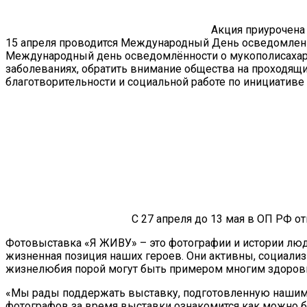
Акция приурочена
15 апреля проводится Международный День осведомленн
Международный день осведомлённости о мукополисахарид
заболеваниях, обратить внимание общества на проходя
благотворительности и социальной работе по инициатив
С 27 апреля до 13 мая в ОП РФ 
Фотовыставка «Я ЖИВУ» – это фотографии и истории люд
жизненная позиция наших героев. Они активны, социализи
жизнелюбия порой могут быть примером многим здоро
«Мы рады поддержать выставку, подготовленную нашими 
фотографов за время выставки ознакомится как можно б