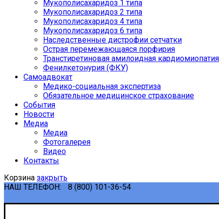
Мукополисахаридоз 1 типа
Мукополисахаридоз 2 типа
Мукополисахаридоз 4 типа
Мукополисахаридоз 6 типа
Наследственные дистрофии сетчатки
Острая перемежающаяся порфирия
Транстиретиновая амилоидная кардиомиопатия
Фенилкетонурия (ФКУ)
Самоадвокат
Медико-социальная экспертиза
Обязательное медицинское страхование
События
Новости
Медиа
Медиа
Фотогалерея
Видео
Контакты
Корзина
закрыть
НАШ ТЕЛЕФОН:
8 (800) 101-36-54