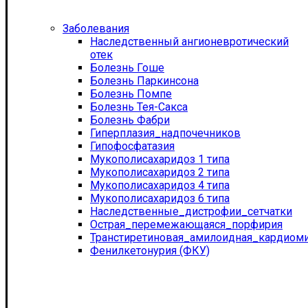
Заболевания
Наследственный ангионевротический
отек
Болезнь Гоше
Болезнь Паркинсона
Болезнь Помпе
Болезнь Тея-Сакса
Болезнь Фабри
Гиперплазия_надпочечников
Гипофосфатазия
Мукополисахаридоз 1 типа
Мукополисахаридоз 2 типа
Мукополисахаридоз 4 типа
Мукополисахаридоз 6 типа
Наследственные_дистрофии_сетчатки
Острая_перемежающаяся_порфирия
Транстиретиновая_амилоидная_кардиом
Фенилкетонурия (ФКУ)