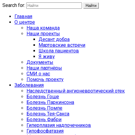
Search for:
Найти
Главная
О центре
Наша команда
Наши проекты
Десант добра
Мартовские встречи
Школа пациентов
Я живу
Документы
Наши партнёры
СМИ о нас
Помочь проекту
Заболевания
Наследственный ангионевротический отек
Болезнь Гоше
Болезнь Паркинсона
Болезнь Помпе
Болезнь Тея-Сакса
Болезнь Фабри
Гиперплазия надпочечников
Гипофосфатазия