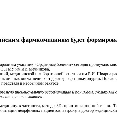
ийским фармкомпаниям будет формироват
народным участием «Орфанные болезни» сегодня прозвучало мн
и СЗГМУ им ИИ Мечникова,
аний, медицинской и лабораторной генетики им Е.И. Шварца рас
воих личных впечатлениях от доклада о фенилкетонурии. По сло
 предстала в необычном ракурсе.
ьезную индивидуальную реабилитацию и понимаем, сколько мы 
менты, а это главное».
медицину, в частности, методы 3D- принтинга костной ткани. Т
еабилитации неорфанных пациентов. Затронула доктор медицинск