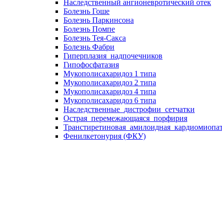
Наследственный ангионевротический отек
Болезнь Гоше
Болезнь Паркинсона
Болезнь Помпе
Болезнь Тея-Сакса
Болезнь Фабри
Гиперплазия_надпочечников
Гипофосфатазия
Мукополисахаридоз 1 типа
Мукополисахаридоз 2 типа
Мукополисахаридоз 4 типа
Мукополисахаридоз 6 типа
Наследственные_дистрофии_сетчатки
Острая_перемежающаяся_порфирия
Транстиретиновая_амилоидная_кардиомиопа
Фенилкетонурия (ФКУ)