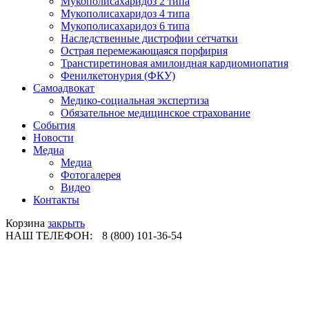
Мукополисахаридоз 2 типа
Мукополисахаридоз 4 типа
Мукополисахаридоз 6 типа
Наследственные дистрофии сетчатки
Острая перемежающаяся порфирия
Транстиретиновая амилоидная кардиомиопатия
Фенилкетонурия (ФКУ)
Самоадвокат
Медико-социальная экспертиза
Обязательное медицинское страхование
События
Новости
Медиа
Медиа
Фотогалерея
Видео
Контакты
Корзина
закрыть
НАШ ТЕЛЕФОН:
8 (800) 101-36-54