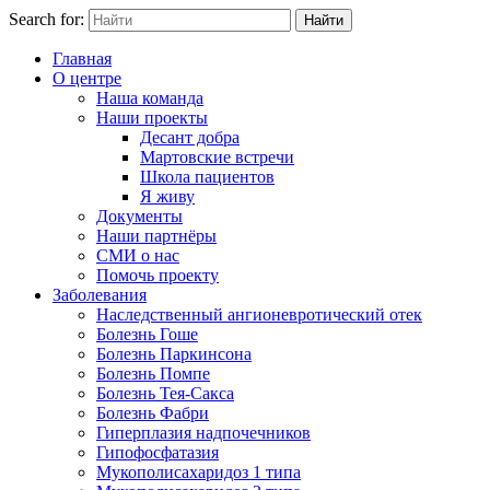
Search for:
Найти
Главная
О центре
Наша команда
Наши проекты
Десант добра
Мартовские встречи
Школа пациентов
Я живу
Документы
Наши партнёры
СМИ о нас
Помочь проекту
Заболевания
Наследственный ангионевротический отек
Болезнь Гоше
Болезнь Паркинсона
Болезнь Помпе
Болезнь Тея-Сакса
Болезнь Фабри
Гиперплазия надпочечников
Гипофосфатазия
Мукополисахаридоз 1 типа