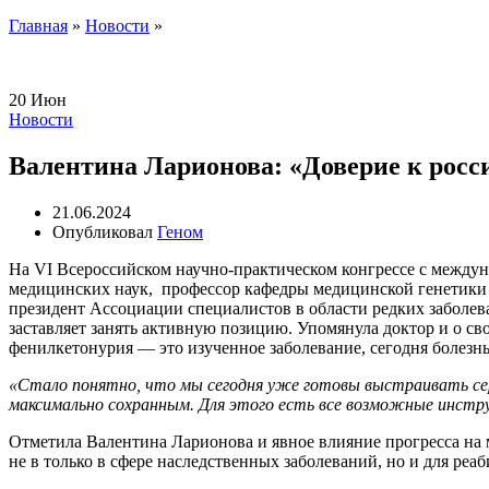
Главная
»
Новости
»
20
Июн
Новости
Валентина Ларионова: «Доверие к росс
21.06.2024
Опубликовал
Геном
На VI Всероссийском научно-практическом конгрессе с между
медицинских наук, профессор кафедры медицинской генетик
президент Ассоциации специалистов в области редких заболев
заставляет занять активную позицию. Упомянула доктор и о с
фенилкетонурия — это изученное заболевание, сегодня болезнь
«Стало понятно, что мы сегодня уже готовы выстраивать сер
максимально сохранным. Для этого есть все возможные инстру
Отметила Валентина Ларионова и явное влияние прогресса на 
не в только в сфере наследственных заболеваний, но и для р