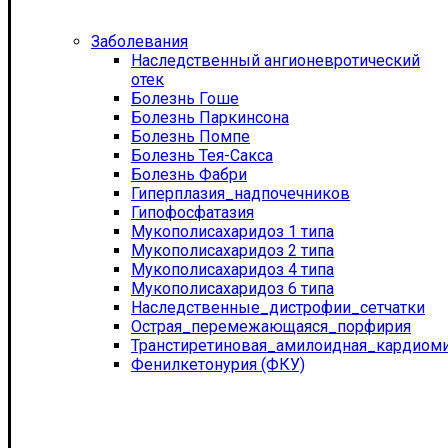
Заболевания
Наследственный ангионевротический
отек
Болезнь Гоше
Болезнь Паркинсона
Болезнь Помпе
Болезнь Тея-Сакса
Болезнь Фабри
Гиперплазия_надпочечников
Гипофосфатазия
Мукополисахаридоз 1 типа
Мукополисахаридоз 2 типа
Мукополисахаридоз 4 типа
Мукополисахаридоз 6 типа
Наследственные_дистрофии_сетчатки
Острая_перемежающаяся_порфирия
Транстиретиновая_амилоидная_кардиом
Фенилкетонурия (ФКУ)