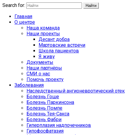
Search for:
Найти
Главная
О центре
Наша команда
Наши проекты
Десант добра
Мартовские встречи
Школа пациентов
Я живу
Документы
Наши партнёры
СМИ о нас
Помочь проекту
Заболевания
Наследственный ангионевротический отек
Болезнь Гоше
Болезнь Паркинсона
Болезнь Помпе
Болезнь Тея-Сакса
Болезнь Фабри
Гиперплазия надпочечников
Гипофосфатазия