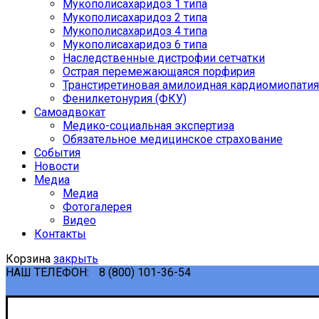
Мукополисахаридоз 1 типа
Мукополисахаридоз 2 типа
Мукополисахаридоз 4 типа
Мукополисахаридоз 6 типа
Наследственные дистрофии сетчатки
Острая перемежающаяся порфирия
Транстиретиновая амилоидная кардиомиопатия
Фенилкетонурия (ФКУ)
Самоадвокат
Медико-социальная экспертиза
Обязательное медицинское страхование
События
Новости
Медиа
Медиа
Фотогалерея
Видео
Контакты
Корзина
закрыть
НАШ ТЕЛЕФОН:
8 (800) 101-36-54