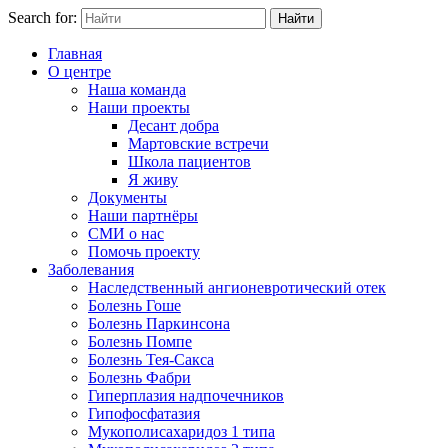
Search for:
Найти
Главная
О центре
Наша команда
Наши проекты
Десант добра
Мартовские встречи
Школа пациентов
Я живу
Документы
Наши партнёры
СМИ о нас
Помочь проекту
Заболевания
Наследственный ангионевротический отек
Болезнь Гоше
Болезнь Паркинсона
Болезнь Помпе
Болезнь Тея-Сакса
Болезнь Фабри
Гиперплазия надпочечников
Гипофосфатазия
Мукополисахаридоз 1 типа