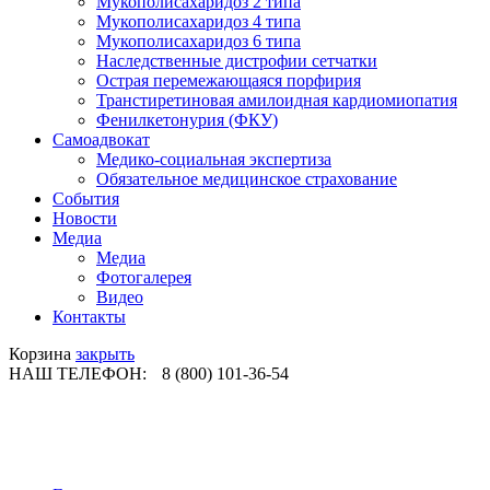
Мукополисахаридоз 2 типа
Мукополисахаридоз 4 типа
Мукополисахаридоз 6 типа
Наследственные дистрофии сетчатки
Острая перемежающаяся порфирия
Транстиретиновая амилоидная кардиомиопатия
Фенилкетонурия (ФКУ)
Самоадвокат
Медико-социальная экспертиза
Обязательное медицинское страхование
События
Новости
Медиа
Медиа
Фотогалерея
Видео
Контакты
Корзина
закрыть
НАШ ТЕЛЕФОН:
8 (800) 101-36-54