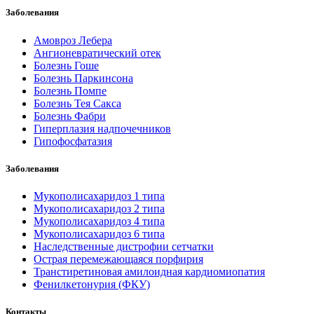
Заболевания
Амовроз Лебера
Ангионевратический отек
Болезнь Гоше
Болезнь Паркинсона
Болезнь Помпе
Болезнь Тея Сакса
Болезнь Фабри
Гиперплазия надпочечников
Гипофосфатазия
Заболевания
Мукополисахаридоз 1 типа
Мукополисахаридоз 2 типа
Мукополисахаридоз 4 типа
Мукополисахаридоз 6 типа
Наследственные дистрофии сетчатки
Острая перемежающаяся порфирия
Транстиретиновая амилоидная кардиомиопатия
Фенилкетонурия (ФКУ)
Контакты