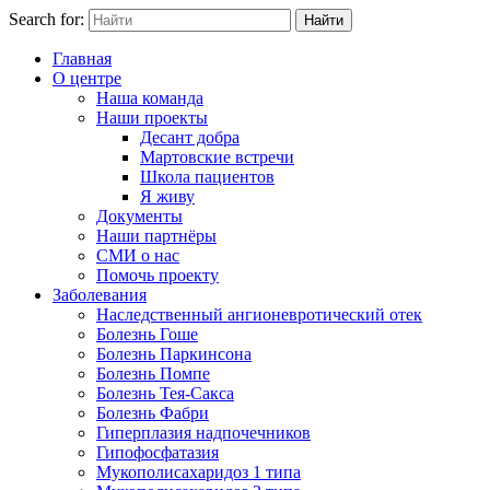
Search for:
Найти
Главная
О центре
Наша команда
Наши проекты
Десант добра
Мартовские встречи
Школа пациентов
Я живу
Документы
Наши партнёры
СМИ о нас
Помочь проекту
Заболевания
Наследственный ангионевротический отек
Болезнь Гоше
Болезнь Паркинсона
Болезнь Помпе
Болезнь Тея-Сакса
Болезнь Фабри
Гиперплазия надпочечников
Гипофосфатазия
Мукополисахаридоз 1 типа