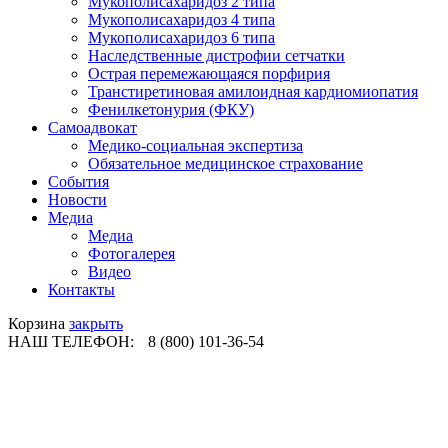
Мукополисахаридоз 2 типа
Мукополисахаридоз 4 типа
Мукополисахаридоз 6 типа
Наследственные дистрофии сетчатки
Острая перемежающаяся порфирия
Транстиретиновая амилоидная кардиомиопатия
Фенилкетонурия (ФКУ)
Самоадвокат
Медико-социальная экспертиза
Обязательное медицинское страхование
События
Новости
Медиа
Медиа
Фотогалерея
Видео
Контакты
Корзина
закрыть
НАШ ТЕЛЕФОН:
8 (800) 101-36-54