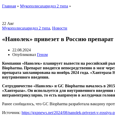
Главная
»
Мукополисахаридоз 2 типа
»
22
Авг
Мукополисахаридоз 2 типа
,
Новости
«Нанолек» привезет в Россию препарат
22.08.2024
Опубликовал
Геном
Компания «Нанолек» планирует вывести на российский рын
Biopharma. Препарат вводится непосредственно в мозг чер
препарата запланирована на ноябрь 2024 года. «Хантераза
внутривенного введения.
Сотрудничество «Нанолек» и GC Biopharma началось в 2015
«Хантераза». Он используется для внутривенного введени
интравентрикулярно, то есть напрямую в желудочки головн
Ранее сообщалось, что GC Biopharma разработала вакцину про
Источник:
https://gxpnews.net/2024/08/nanolek-privezet-v-rossiyu-