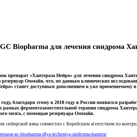
 GC Biopharma для лечения синдрома Ха
ок препарат «Хантераза Нейро» для лечения синдрома Хант
ез резервуар Оммайя, что, по данным клинических исследова
 Нейро» станет доступным дополнением к уже применяемому в
 году, благодаря этому в 2018 году в России появился разр
я в рамках ферментозаместительной терапии синдрома Ханте
ого мозга, с помощью резервуара Оммайя.
тив сибирской язвы совместно с Корейским агентством по конт
preparat-gc-biopharma-dlya-lecheniya-sindroma-hantera/