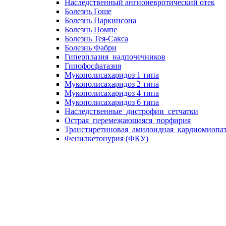
Наследственный ангионевротический отек
Болезнь Гоше
Болезнь Паркинсона
Болезнь Помпе
Болезнь Тея-Сакса
Болезнь Фабри
Гиперплазия_надпочечников
Гипофосфатазия
Мукополисахаридоз 1 типа
Мукополисахаридоз 2 типа
Мукополисахаридоз 4 типа
Мукополисахаридоз 6 типа
Наследственные_дистрофии_сетчатки
Острая_перемежающаяся_порфирия
Транстиретиновая_амилоидная_кардиомиопа
Фенилкетонурия (ФКУ)