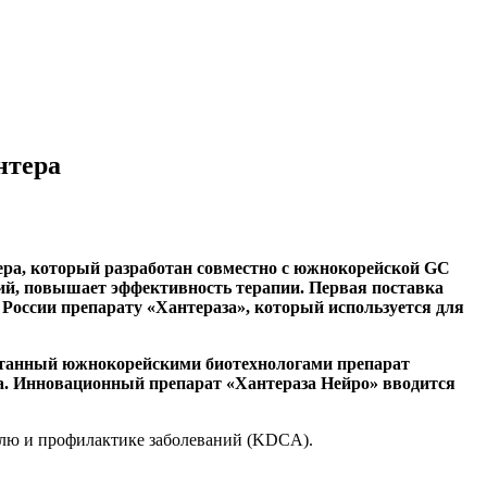
нтера
ера, который разработан совместно с южнокорейской GC
ний, повышает эффективность терапии. Первая поставка
 России препарату «Хантераза», который используется для
аботанный южнокорейскими биотехнологами препарат
ра. Инновационный препарат «Хантераза Нейро» вводится
ролю и профилактике заболеваний (KDCA).