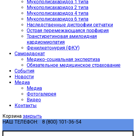
Мукополисахаридоз 1 типа
Мукополисахаридоз 2 типа
Мукополисахаридоз 4 типа
Мукополисахаридоз 6 типа
Наследственные дистрофии сетчатки
Острая перемежающаяся порфирия
Транстиретиновая амилоидная
кардиомиопатия
Фенилкетонурия (ФКУ)
Самоадвокат
Медико-социальная экспертиза
Обязательное медицинское страхование
События
Новости
Медиа
Медиа
Фотогалерея
Видео
Контакты
Корзина
закрыть
НАШ ТЕЛЕФОН:
8 (800) 101-36-54