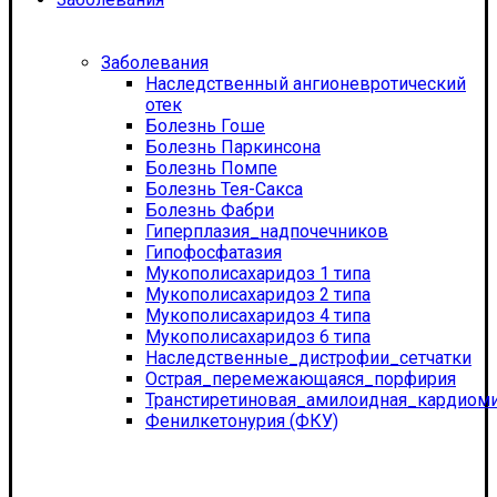
Заболевания
Наследственный ангионевротический
отек
Болезнь Гоше
Болезнь Паркинсона
Болезнь Помпе
Болезнь Тея-Сакса
Болезнь Фабри
Гиперплазия_надпочечников
Гипофосфатазия
Мукополисахаридоз 1 типа
Мукополисахаридоз 2 типа
Мукополисахаридоз 4 типа
Мукополисахаридоз 6 типа
Наследственные_дистрофии_сетчатки
Острая_перемежающаяся_порфирия
Транстиретиновая_амилоидная_кардиом
Фенилкетонурия (ФКУ)