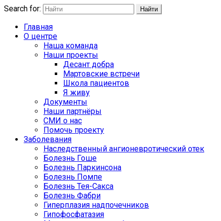
Search for:
Найти
Главная
О центре
Наша команда
Наши проекты
Десант добра
Мартовские встречи
Школа пациентов
Я живу
Документы
Наши партнёры
СМИ о нас
Помочь проекту
Заболевания
Наследственный ангионевротический отек
Болезнь Гоше
Болезнь Паркинсона
Болезнь Помпе
Болезнь Тея-Сакса
Болезнь Фабри
Гиперплазия надпочечников
Гипофосфатазия