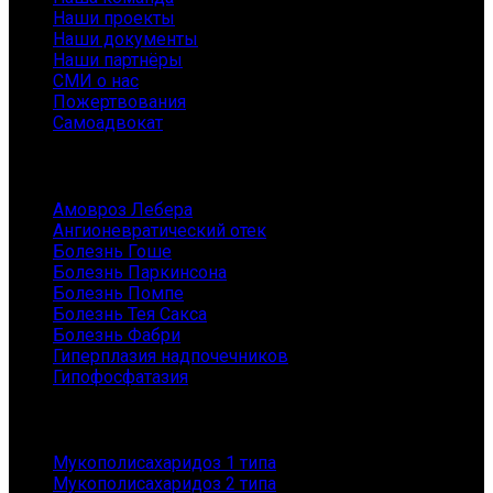
Наши проекты
Наши документы
Наши партнёры
СМИ о нас
Пожертвования
Самоадвокат
Заболевания
Амовроз Лебера
Ангионевратический отек
Болезнь Гоше
Болезнь Паркинсона
Болезнь Помпе
Болезнь Тея Сакса
Болезнь Фабри
Гиперплазия надпочечников
Гипофосфатазия
Заболевания
Мукополисахаридоз 1 типа
Мукополисахаридоз 2 типа