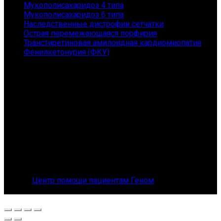
Мукополисахаридоз 4 типа
Мукополисахаридоз 6 типа
Наследственные дистрофии сетчатки
Острая перемежающаяся порфирия
Транстиретиновая амилоидная кардиомиопатия
Фенилкетонурия (ФКУ)
Контакты
АНО "ГЕНОМ" - помощь пациентам с редкими
заболеваниями и их семьям
Санкт-Петербург, Приморский пр., 149, 167
Телефон: 8 (800) 101-36-54
E-mail: orphangenom@yandex.ru
© 2026
Центр помощи пациентам Геном
. All rights
reserved