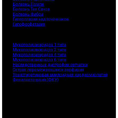
Болезнь Помпе
Болезнь Тея Сакса
Болезнь Фабри
Гиперплазия надпочечников
Гипофосфатазия
Заболевания
Мукополисахаридоз 1 типа
Мукополисахаридоз 2 типа
Мукополисахаридоз 4 типа
Мукополисахаридоз 6 типа
Наследственные дистрофии сетчатки
Острая перемежающаяся порфирия
Транстиретиновая амилоидная кардиомиопатия
Фенилкетонурия (ФКУ)
Контакты
АНО "ГЕНОМ" - помощь пациентам с редкими
заболеваниями и их семьям
Санкт-Петербург, Приморский пр., 149, 167