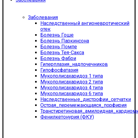
Заболевания
Наследственный ангионевротический
отек
Болезнь Гоше
Болезнь Паркинсона
Болезнь Помпе
Болезнь Тея-Сакса
Болезнь Фабри
Гиперплазия_надпочечников
Гипофосфатазия
Мукополисахаридоз 1 типа
Мукополисахаридоз 2 типа
Мукополисахаридоз 4 типа
Мукополисахаридоз 6 типа
Наследственные_дистрофии_сетчатки
Острая_перемежающаяся_порфирия
Транстиретиновая_амилоидная_кардиом
Фенилкетонурия (ФКУ)