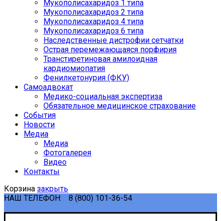
Мукополисахаридоз 1 типа
Мукополисахаридоз 2 типа
Мукополисахаридоз 4 типа
Мукополисахаридоз 6 типа
Наследственные дистрофии сетчатки
Острая перемежающаяся порфирия
Транстиретиновая амилоидная
кардиомиопатия
Фенилкетонурия (ФКУ)
Самоадвокат
Медико-социальная экспертиза
Обязательное медицинское страхование
События
Новости
Медиа
Медиа
Фотогалерея
Видео
Контакты
Корзина
закрыть
НАШ ТЕЛЕФОН:
8 (800) 101-36-54