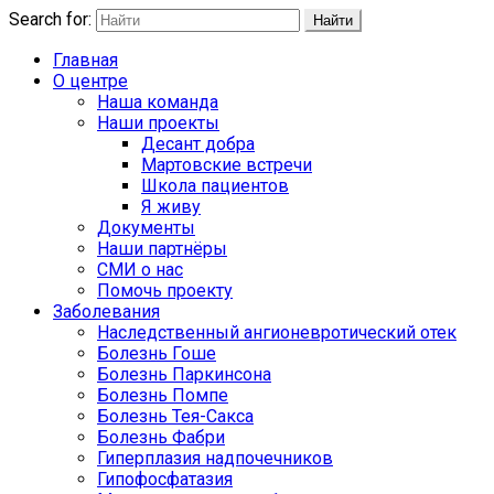
Search for:
Найти
Главная
О центре
Наша команда
Наши проекты
Десант добра
Мартовские встречи
Школа пациентов
Я живу
Документы
Наши партнёры
СМИ о нас
Помочь проекту
Заболевания
Наследственный ангионевротический отек
Болезнь Гоше
Болезнь Паркинсона
Болезнь Помпе
Болезнь Тея-Сакса
Болезнь Фабри
Гиперплазия надпочечников
Гипофосфатазия