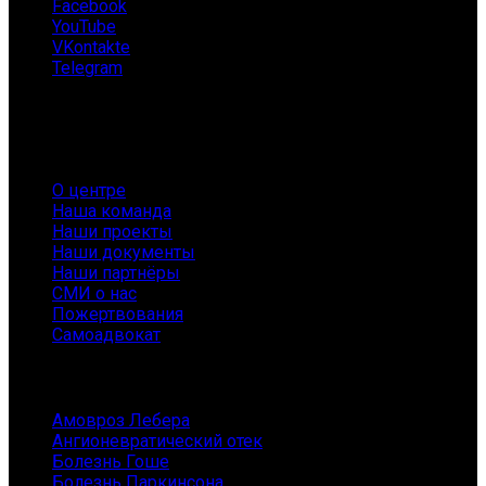
Facebook
YouTube
VKontakte
Telegram
О нас
О центре
Наша команда
Наши проекты
Наши документы
Наши партнёры
СМИ о нас
Пожертвования
Самоадвокат
Заболевания
Амовроз Лебера
Ангионевратический отек
Болезнь Гоше
Болезнь Паркинсона